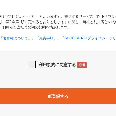
式会社翔泳社（以下「当社」といいます）が提供するサービス（以下「本
は、第2条第1項に定めるとおりとします）に関し、当社と利用者との間
、利用者と当社との間の契約を構成します。
「
著作権について
」、「
免責事項
」、「
SHOEISHA iDプライバシーポ
タの利用について（Cookieポリシー）
」は、本規約の一部を構成する
と、前項に記載する定めその他当社が定める各種規定や説明資料等におけ
優先して適用されるものとします。
利用規約に同意する
必須
下の用語は、本規約上別段の定めがない限り、以下に定める意味を有す
」とは、当社が提供する以下のサービス（名称や内容が変更された場合、
仮登録する
サービスに関連して当社が実施するイベントやキャンペーンをいいます
p」「CodeZine」「MarkeZine」「EnterpriseZine」「ECzine」「Biz/
ductZine」「AIdiver」「SE Event」