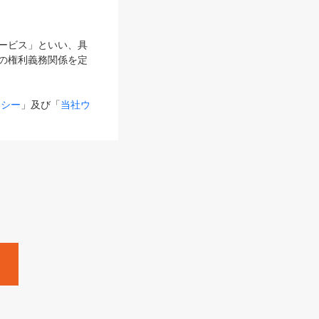
サービス」といい、具
の権利義務関係を定
リシー
」及び「
当社ウ
ものとします。
る内容とが異なる場合
るものとして使用し
変更後のサービスを含
。
Zine」「HRzine」