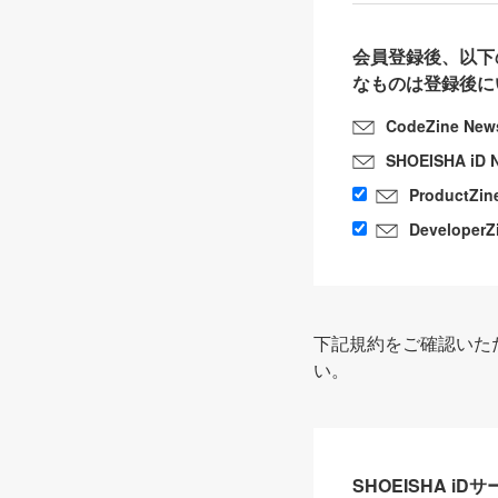
会員登録後、以下
なものは登録後に
CodeZine New
SHOEISHA iD 
ProductZin
DeveloperZ
下記規約をご確認いた
い。
SHOEISHA i