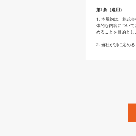
第1条（適用）
1. 本規約は、株
体的な内容について
めることを目的とし
2. 当社が別に定める
ェブサイト上でのデー
3. 本規約の内容
は、本規約の規定が
第2条（定義）
本規約において、以
ます。
1. 「本サービス
みます）及びこれら
「SEBook」「SESho
「SalesZine」「Pro