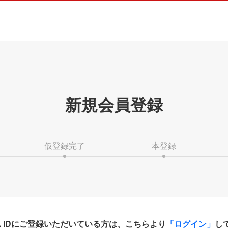
新規会員登録
仮登録完了
本登録
HA iDにご登録いただいている方は、こちらより
「ログイン」
し