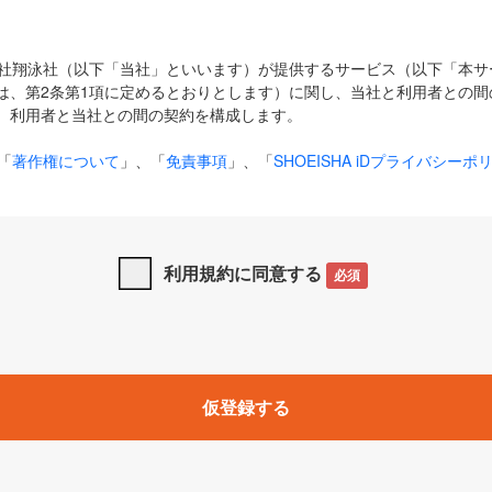
式会社翔泳社（以下「当社」といいます）が提供するサービス（以下「本
は、第2条第1項に定めるとおりとします）に関し、当社と利用者との間
、利用者と当社との間の契約を構成します。
「
著作権について
」、「
免責事項
」、「
SHOEISHA iDプライバシーポ
タの利用について（Cookieポリシー）
」は、本規約の一部を構成する
と、前項に記載する定めその他当社が定める各種規定や説明資料等におけ
優先して適用されるものとします。
利用規約に同意する
必須
下の用語は、本規約上別段の定めがない限り、以下に定める意味を有す
」とは、当社が提供する以下のサービス（名称や内容が変更された場合、
仮登録する
サービスに関連して当社が実施するイベントやキャンペーンをいいます
p」「CodeZine」「MarkeZine」「EnterpriseZine」「ECzine」「Biz/
ductZine」「AIdiver」「SE Event」