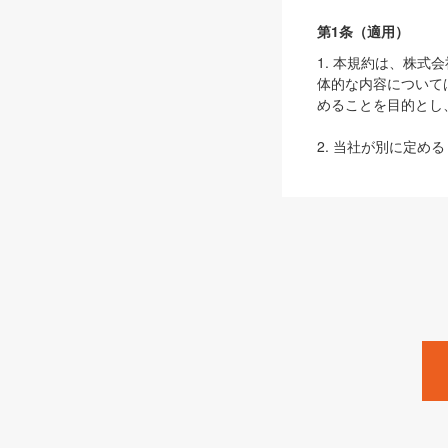
第1条（適用）
1. 本規約は、株
体的な内容について
めることを目的とし
2. 当社が別に定める
ェブサイト上でのデー
3. 本規約の内容
は、本規約の規定が
第2条（定義）
本規約において、以
ます。
1. 「本サービス
みます）及びこれら
「SEBook」「SESho
「SalesZine」「Pro