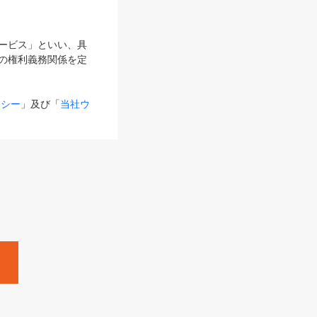
サービス」といい、具
の権利義務関係を定
リシー
」及び「
当社ウ
ものとします。
る内容とが異なる場合
るものとして使用し
変更後のサービスを含
。
Zine」「HRzine」