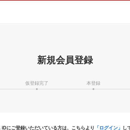
新規会員登録
仮登録完了
本登録
HA iDにご登録いただいている方は、こちらより
「ログイン」
し