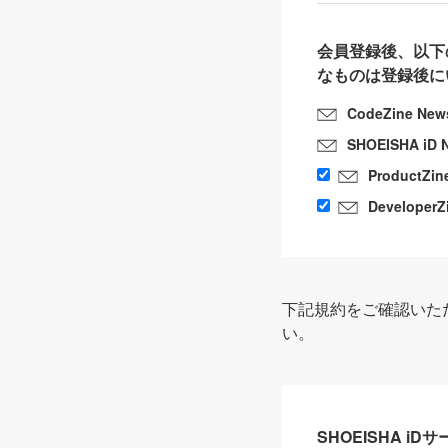
会員登録後、以下
なものは登録後に
CodeZine New
SHOEISHA iD 
ProductZin
DeveloperZ
下記規約をご確認いた
い。
SHOEISHA i