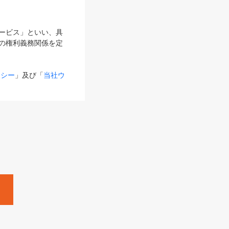
サービス」といい、具
の権利義務関係を定
リシー
」及び「
当社ウ
ものとします。
る内容とが異なる場合
るものとして使用し
変更後のサービスを含
。
Zine」「HRzine」