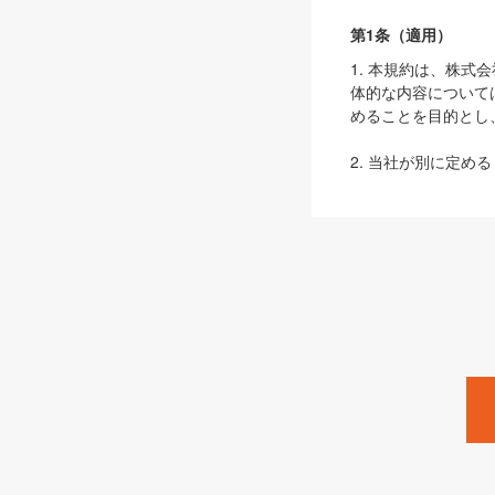
第1条（適用）
1. 本規約は、株
体的な内容について
めることを目的とし
2. 当社が別に定める
ェブサイト上でのデー
3. 本規約の内容
は、本規約の規定が
第2条（定義）
本規約において、以
ます。
1. 「本サービス
みます）及びこれら
「SEBook」「SESho
「SalesZine」「Pro