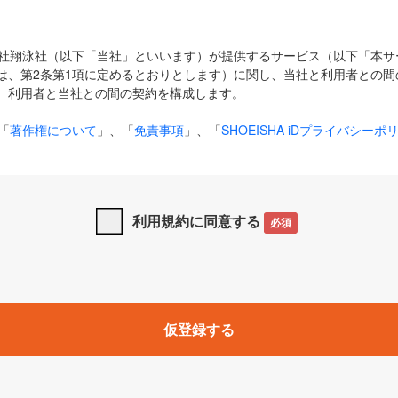
式会社翔泳社（以下「当社」といいます）が提供するサービス（以下「本
は、第2条第1項に定めるとおりとします）に関し、当社と利用者との間
、利用者と当社との間の契約を構成します。
「
著作権について
」、「
免責事項
」、「
SHOEISHA iDプライバシーポ
タの利用について（Cookieポリシー）
」は、本規約の一部を構成する
と、前項に記載する定めその他当社が定める各種規定や説明資料等におけ
優先して適用されるものとします。
利用規約に同意する
必須
下の用語は、本規約上別段の定めがない限り、以下に定める意味を有す
」とは、当社が提供する以下のサービス（名称や内容が変更された場合、
仮登録する
サービスに関連して当社が実施するイベントやキャンペーンをいいます
p」「CodeZine」「MarkeZine」「EnterpriseZine」「ECzine」「Biz/
ductZine」「AIdiver」「SE Event」