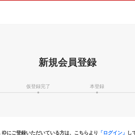
新規会員登録
仮登録完了
本登録
HA iDにご登録いただいている方は、こちらより
「ログイン」
し