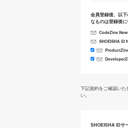
会員登録後、以下
なものは登録後に
CodeZine New
SHOEISHA iD 
ProductZin
DeveloperZ
下記規約をご確認いた
い。
SHOEISHA i