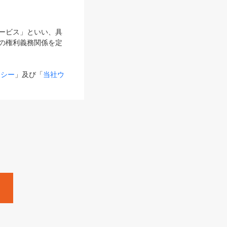
サービス」といい、具
の権利義務関係を定
リシー
」及び「
当社ウ
ものとします。
る内容とが異なる場合
るものとして使用し
変更後のサービスを含
。
Zine」「HRzine」