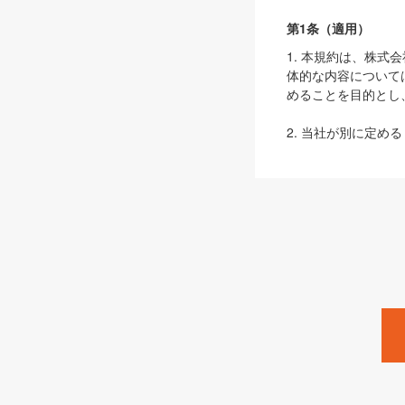
第1条（適用）
1. 本規約は、株
体的な内容について
めることを目的とし
2. 当社が別に定める
ェブサイト上でのデー
3. 本規約の内容
は、本規約の規定が
第2条（定義）
本規約において、以
ます。
1. 「本サービス
みます）及びこれら
「SEBook」「SESho
「SalesZine」「Pro