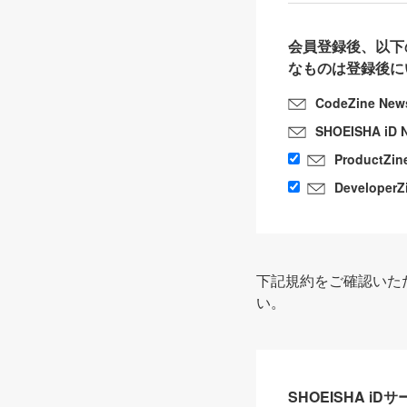
会員登録後、以下
なものは登録後に
CodeZine New
SHOEISHA iD 
ProductZin
DeveloperZ
下記規約をご確認いた
い。
SHOEISHA i