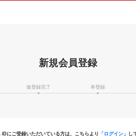
新規会員登録
仮登録完了
本登録
HA iDにご登録いただいている方は、こちらより
「ログイン」
し