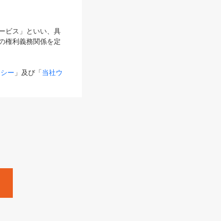
サービス」といい、具
の権利義務関係を定
リシー
」及び「
当社ウ
ものとします。
る内容とが異なる場合
るものとして使用し
変更後のサービスを含
。
Zine」「HRzine」