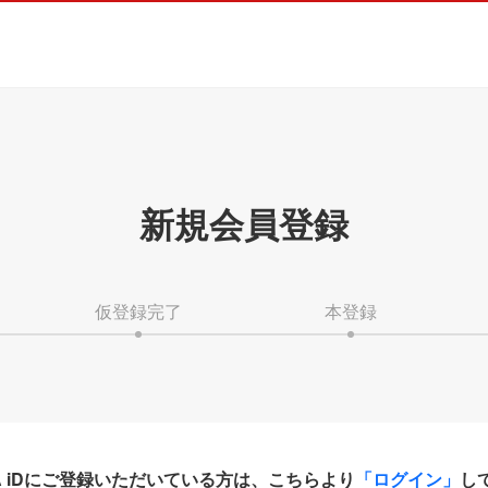
新規会員登録
仮登録完了
本登録
HA iDにご登録いただいている方は、こちらより
「ログイン」
し