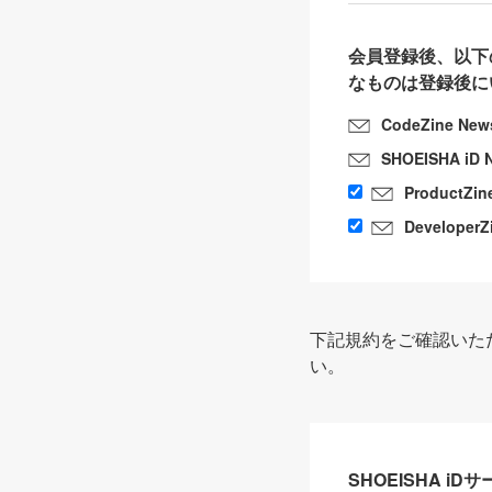
会員登録後、以下
なものは登録後に
CodeZine New
SHOEISHA iD 
ProductZin
DeveloperZ
下記規約をご確認いた
い。
SHOEISHA i