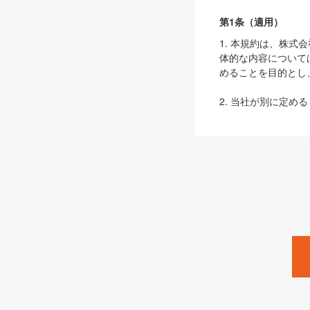
第1条（適用）
1. 本規約は、株
体的な内容について
めることを目的とし
2. 当社が別に定める
ェブサイト上でのデー
3. 本規約の内容
は、本規約の規定が
第2条（定義）
本規約において、以
ます。
1. 「本サービス
みます）及びこれら
「SEBook」「SESho
「SalesZine」「Pro