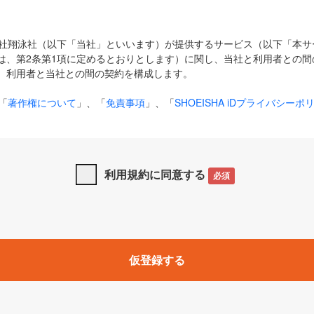
式会社翔泳社（以下「当社」といいます）が提供するサービス（以下「本
は、第2条第1項に定めるとおりとします）に関し、当社と利用者との間
、利用者と当社との間の契約を構成します。
「
著作権について
」、「
免責事項
」、「
SHOEISHA iDプライバシーポ
タの利用について（Cookieポリシー）
」は、本規約の一部を構成する
と、前項に記載する定めその他当社が定める各種規定や説明資料等におけ
優先して適用されるものとします。
利用規約に同意する
必須
下の用語は、本規約上別段の定めがない限り、以下に定める意味を有す
」とは、当社が提供する以下のサービス（名称や内容が変更された場合、
仮登録する
サービスに関連して当社が実施するイベントやキャンペーンをいいます
p」「CodeZine」「MarkeZine」「EnterpriseZine」「ECzine」「Biz/
ductZine」「AIdiver」「SE Event」