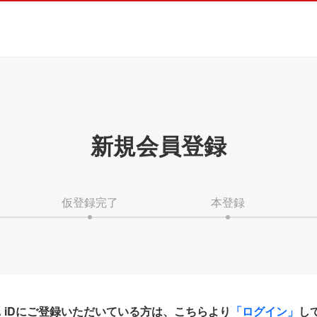
新規会員登録
仮登録完了
本登録
HA iDにご登録いただいている方は、こちらより
「ログイン」
し