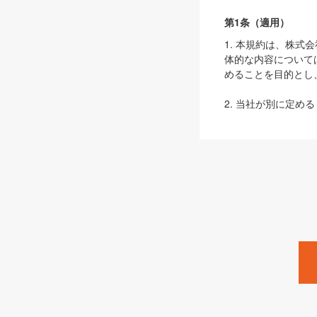
第1条（適用）
1. 本規約は、株
体的な内容について
めることを目的とし
2. 当社が別に定める
ェブサイト上でのデー
3. 本規約の内容
は、本規約の規定が
第2条（定義）
本規約において、以
ます。
1. 「本サービス
みます）及びこれら
「SEBook」「SESho
「SalesZine」「Pro