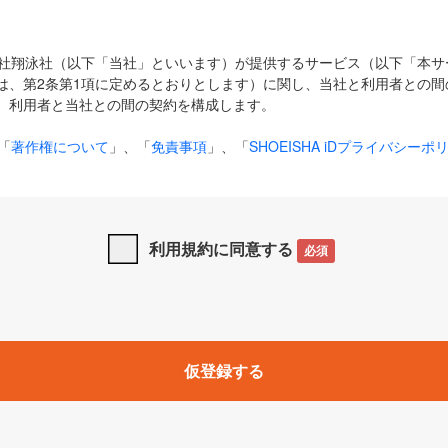
式会社翔泳社（以下「当社」といいます）が提供するサービス（以下「本
は、第2条第1項に定めるとおりとします）に関し、当社と利用者との間
、利用者と当社との間の契約を構成します。
「
著作権について
」、「
免責事項
」、「
SHOEISHA iDプライバシーポ
タの利用について（Cookieポリシー）
」は、本規約の一部を構成する
と、前項に記載する定めその他当社が定める各種規定や説明資料等におけ
優先して適用されるものとします。
利用規約に同意する
必須
下の用語は、本規約上別段の定めがない限り、以下に定める意味を有す
」とは、当社が提供する以下のサービス（名称や内容が変更された場合、
仮登録する
サービスに関連して当社が実施するイベントやキャンペーンをいいます
p」「CodeZine」「MarkeZine」「EnterpriseZine」「ECzine」「Biz/
ductZine」「AIdiver」「SE Event」