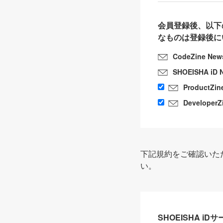
会員登録後、以下
なものは登録後に
CodeZine New
SHOEISHA iD 
ProductZin
DeveloperZ
下記規約をご確認いた
い。
SHOEISHA i