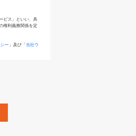
サービス」といい、具
の権利義務関係を定
リシー
」及び「
当社ウ
ものとします。
る内容とが異なる場合
るものとして使用し
変更後のサービスを含
。
Zine」「HRzine」