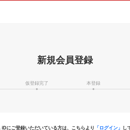
新規会員登録
仮登録完了
本登録
HA iDにご登録いただいている方は、こちらより
「ログイン」
し