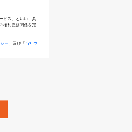
サービス」といい、具
の権利義務関係を定
リシー
」及び「
当社ウ
ものとします。
る内容とが異なる場合
るものとして使用し
変更後のサービスを含
。
Zine」「HRzine」