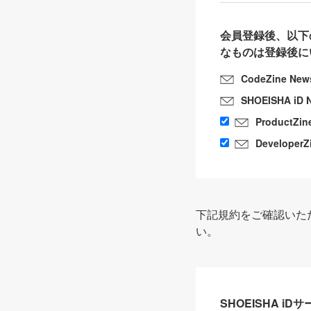
会員登録後、以下
なものは登録後に
CodeZine New
SHOEISHA iD 
ProductZin
DeveloperZ
下記規約をご確認いた
い。
SHOEISHA i