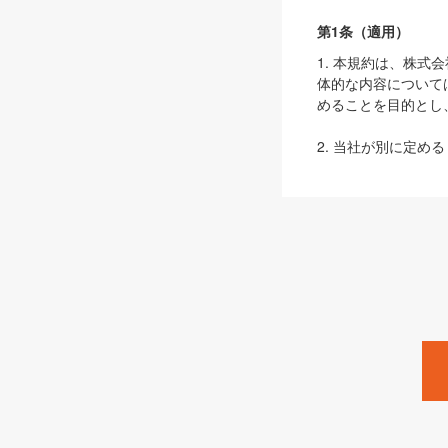
第1条（適用）
1. 本規約は、株
体的な内容について
めることを目的とし
2. 当社が別に定める
ェブサイト上でのデー
3. 本規約の内容
は、本規約の規定が
第2条（定義）
本規約において、以
ます。
1. 「本サービス
みます）及びこれら
「SEBook」「SESho
「SalesZine」「Pro