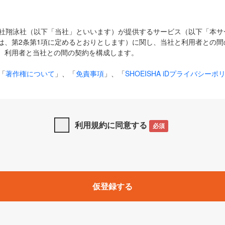
式会社翔泳社（以下「当社」といいます）が提供するサービス（以下「本
は、第2条第1項に定めるとおりとします）に関し、当社と利用者との間
、利用者と当社との間の契約を構成します。
「
著作権について
」、「
免責事項
」、「
SHOEISHA iDプライバシーポ
タの利用について（Cookieポリシー）
」は、本規約の一部を構成する
と、前項に記載する定めその他当社が定める各種規定や説明資料等におけ
優先して適用されるものとします。
利用規約に同意する
必須
下の用語は、本規約上別段の定めがない限り、以下に定める意味を有す
」とは、当社が提供する以下のサービス（名称や内容が変更された場合、
仮登録する
サービスに関連して当社が実施するイベントやキャンペーンをいいます
p」「CodeZine」「MarkeZine」「EnterpriseZine」「ECzine」「Biz/
ductZine」「AIdiver」「SE Event」