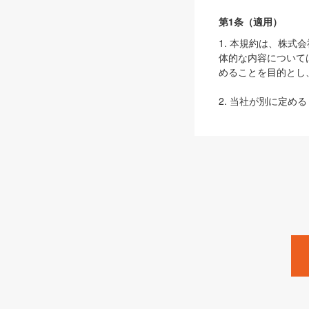
第1条（適用）
1. 本規約は、株
体的な内容について
めることを目的とし
2. 当社が別に定める
ェブサイト上でのデー
3. 本規約の内容
は、本規約の規定が
第2条（定義）
本規約において、以
ます。
1. 「本サービス
みます）及びこれら
「SEBook」「SESho
「SalesZine」「Pro