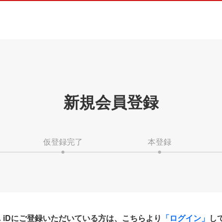
新規会員登録
仮登録完了
本登録
HA iDにご登録いただいている方は、こちらより
「ログイン」
し