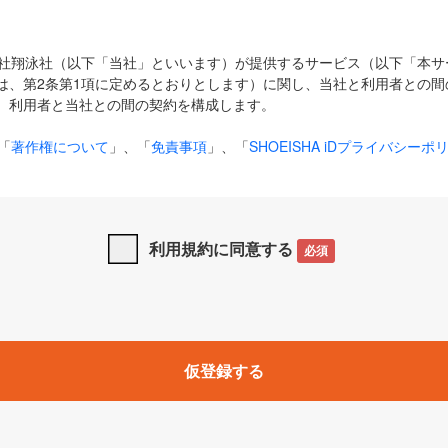
式会社翔泳社（以下「当社」といいます）が提供するサービス（以下「本
は、第2条第1項に定めるとおりとします）に関し、当社と利用者との間
、利用者と当社との間の契約を構成します。
「
著作権について
」、「
免責事項
」、「
SHOEISHA iDプライバシーポ
タの利用について（Cookieポリシー）
」は、本規約の一部を構成する
と、前項に記載する定めその他当社が定める各種規定や説明資料等におけ
優先して適用されるものとします。
利用規約に同意する
必須
下の用語は、本規約上別段の定めがない限り、以下に定める意味を有す
」とは、当社が提供する以下のサービス（名称や内容が変更された場合、
仮登録する
サービスに関連して当社が実施するイベントやキャンペーンをいいます
p」「CodeZine」「MarkeZine」「EnterpriseZine」「ECzine」「Biz/
ductZine」「AIdiver」「SE Event」