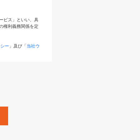
サービス」といい、具
の権利義務関係を定
リシー
」及び「
当社ウ
ものとします。
る内容とが異なる場合
るものとして使用し
変更後のサービスを含
。
Zine」「HRzine」