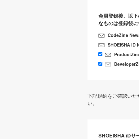
会員登録後、以下
なものは登録後に
CodeZine New
SHOEISHA iD 
ProductZin
DeveloperZ
下記規約をご確認いた
い。
SHOEISHA i