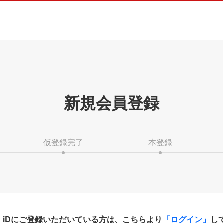
新規会員登録
仮登録完了
本登録
HA iDにご登録いただいている方は、こちらより
「ログイン」
し