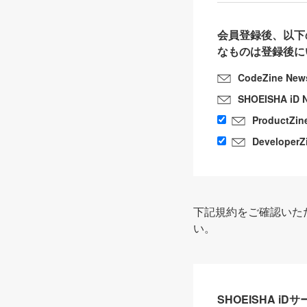
会員登録後、以下
なものは登録後に
CodeZine New
SHOEISHA iD 
ProductZin
DeveloperZ
下記規約をご確認いた
い。
SHOEISHA i