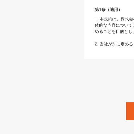
第1条（適用）
1. 本規約は、株
体的な内容について
めることを目的とし
2. 当社が別に定める
ェブサイト上でのデー
3. 本規約の内容
は、本規約の規定が
第2条（定義）
本規約において、以
ます。
1. 「本サービス
みます）及びこれら
「SEBook」「SESho
「SalesZine」「Pro