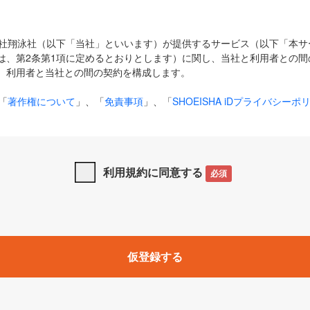
式会社翔泳社（以下「当社」といいます）が提供するサービス（以下「本
は、第2条第1項に定めるとおりとします）に関し、当社と利用者との間
、利用者と当社との間の契約を構成します。
「
著作権について
」、「
免責事項
」、「
SHOEISHA iDプライバシーポ
タの利用について（Cookieポリシー）
」は、本規約の一部を構成する
と、前項に記載する定めその他当社が定める各種規定や説明資料等におけ
優先して適用されるものとします。
利用規約に同意する
必須
下の用語は、本規約上別段の定めがない限り、以下に定める意味を有す
」とは、当社が提供する以下のサービス（名称や内容が変更された場合、
仮登録する
サービスに関連して当社が実施するイベントやキャンペーンをいいます
p」「CodeZine」「MarkeZine」「EnterpriseZine」「ECzine」「Biz/
ductZine」「AIdiver」「SE Event」