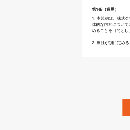
第1条（適用）
1. 本規約は、株
体的な内容について
めることを目的とし
2. 当社が別に定める
ェブサイト上でのデー
3. 本規約の内容
は、本規約の規定が
第2条（定義）
本規約において、以
ます。
1. 「本サービス
みます）及びこれら
「SEBook」「SESho
「SalesZine」「Pro