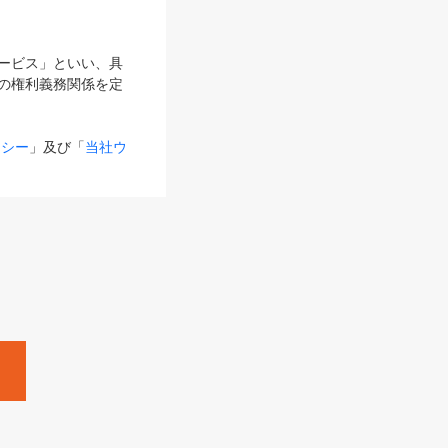
サービス」といい、具
の権利義務関係を定
リシー
」及び「
当社ウ
ものとします。
る内容とが異なる場合
るものとして使用し
変更後のサービスを含
。
Zine」「HRzine」