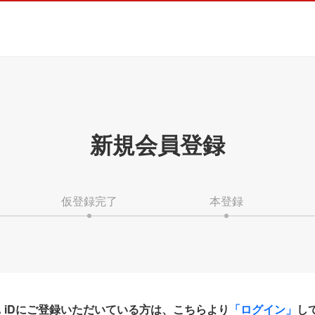
新規会員登録
仮登録完了
本登録
HA iDにご登録いただいている方は、こちらより
「ログイン」
し