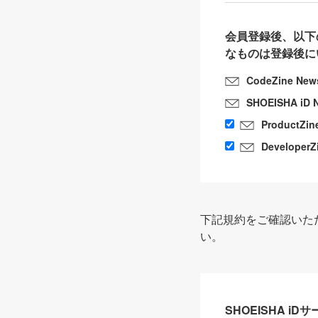
会員登録後、以下
なものは登録後に
CodeZine New
SHOEISHA iD 
ProductZin
DeveloperZ
下記規約をご確認いた
い。
SHOEISHA i