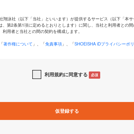
式会社翔泳社（以下「当社」といいます）が提供するサービス（以下「本
は、第2条第1項に定めるとおりとします）に関し、当社と利用者との間
、利用者と当社との間の契約を構成します。
「
著作権について
」、「
免責事項
」、「
SHOEISHA iDプライバシーポ
タの利用について（Cookieポリシー）
」は、本規約の一部を構成する
と、前項に記載する定めその他当社が定める各種規定や説明資料等におけ
優先して適用されるものとします。
利用規約に同意する
必須
下の用語は、本規約上別段の定めがない限り、以下に定める意味を有す
」とは、当社が提供する以下のサービス（名称や内容が変更された場合、
仮登録する
サービスに関連して当社が実施するイベントやキャンペーンをいいます
p」「CodeZine」「MarkeZine」「EnterpriseZine」「ECzine」「Biz/
ductZine」「AIdiver」「SE Event」