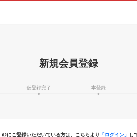
新規会員登録
仮登録完了
本登録
HA iDにご登録いただいている方は、こちらより
「ログイン」
し