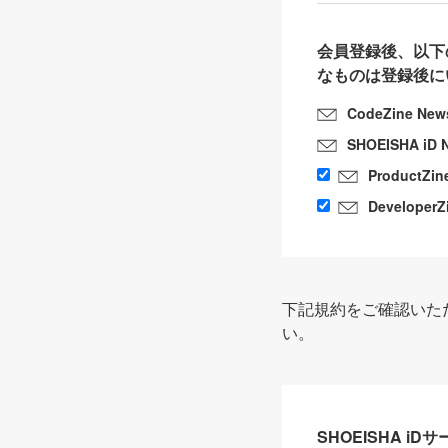
会員登録後、以下
なものは登録後に
CodeZine New
SHOEISHA iD 
ProductZin
DeveloperZ
下記規約をご確認いた
い。
SHOEISHA i