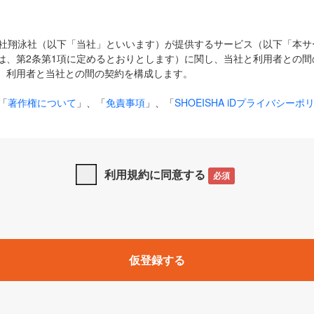
式会社翔泳社（以下「当社」といいます）が提供するサービス（以下「本
は、第2条第1項に定めるとおりとします）に関し、当社と利用者との間
、利用者と当社との間の契約を構成します。
「
著作権について
」、「
免責事項
」、「
SHOEISHA iDプライバシーポ
タの利用について（Cookieポリシー）
」は、本規約の一部を構成する
と、前項に記載する定めその他当社が定める各種規定や説明資料等におけ
優先して適用されるものとします。
利用規約に同意する
必須
下の用語は、本規約上別段の定めがない限り、以下に定める意味を有す
」とは、当社が提供する以下のサービス（名称や内容が変更された場合、
仮登録する
サービスに関連して当社が実施するイベントやキャンペーンをいいます
p」「CodeZine」「MarkeZine」「EnterpriseZine」「ECzine」「Biz/
ductZine」「AIdiver」「SE Event」