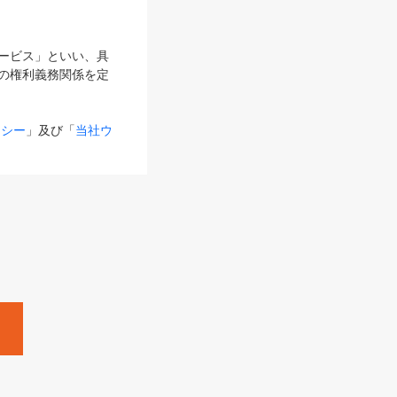
サービス」といい、具
の権利義務関係を定
リシー
」及び「
当社ウ
ものとします。
る内容とが異なる場合
るものとして使用し
変更後のサービスを含
。
Zine」「HRzine」