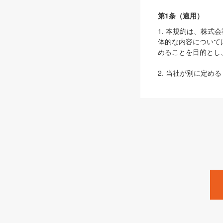
第1条（適用）
1. 本規約は、株
体的な内容について
めることを目的とし
2. 当社が別に定める
ェブサイト上でのデー
3. 本規約の内容
は、本規約の規定が
第2条（定義）
本規約において、以
ます。
1. 「本サービス
みます）及びこれら
「SEBook」「SESho
「SalesZine」「Pro