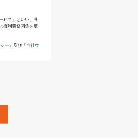
サービス」といい、具
の権利義務関係を定
リシー
」及び「
当社ウ
ものとします。
る内容とが異なる場合
るものとして使用し
変更後のサービスを含
。
Zine」「HRzine」