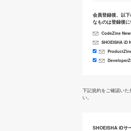
会員登録後、以下
なものは登録後に
CodeZine New
SHOEISHA iD 
ProductZin
DeveloperZ
下記規約をご確認いた
い。
SHOEISHA i