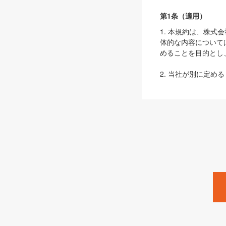
第1条（適用）
1. 本規約は、株
体的な内容について
めることを目的とし
2. 当社が別に定める
ェブサイト上でのデー
3. 本規約の内容
は、本規約の規定が
第2条（定義）
本規約において、以
ます。
1. 「本サービス
みます）及びこれら
「SEBook」「SESho
「SalesZine」「Pro