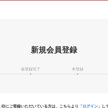
新規会員登録
仮登録完了
本登録
HA iDにご登録いただいている方は、こちらより
「ログイン」
し