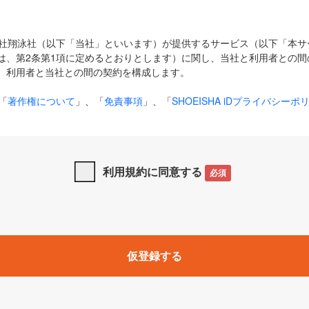
式会社翔泳社（以下「当社」といいます）が提供するサービス（以下「本
は、第2条第1項に定めるとおりとします）に関し、当社と利用者との間
、利用者と当社との間の契約を構成します。
「
著作権について
」、「
免責事項
」、「
SHOEISHA iDプライバシーポ
タの利用について（Cookieポリシー）
」は、本規約の一部を構成する
と、前項に記載する定めその他当社が定める各種規定や説明資料等におけ
優先して適用されるものとします。
利用規約に同意する
必須
下の用語は、本規約上別段の定めがない限り、以下に定める意味を有す
」とは、当社が提供する以下のサービス（名称や内容が変更された場合、
仮登録する
サービスに関連して当社が実施するイベントやキャンペーンをいいます
p」「CodeZine」「MarkeZine」「EnterpriseZine」「ECzine」「Biz/
ductZine」「AIdiver」「SE Event」