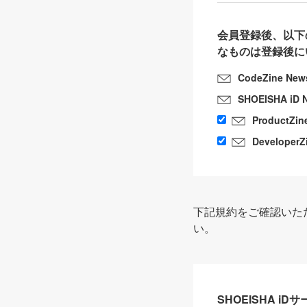
会員登録後、以下
なものは登録後に
CodeZine New
SHOEISHA iD 
ProductZin
DeveloperZ
下記規約をご確認いた
い。
SHOEISHA i