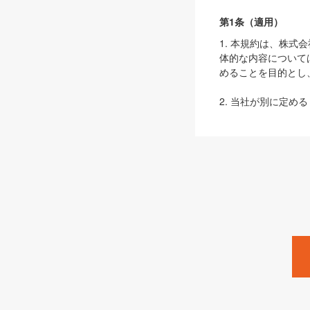
第1条（適用）
1. 本規約は、株
体的な内容について
めることを目的とし
2. 当社が別に定める
ェブサイト上でのデー
3. 本規約の内容
は、本規約の規定が
第2条（定義）
本規約において、以
ます。
1. 「本サービス
みます）及びこれら
「SEBook」「SESho
「SalesZine」「Pro