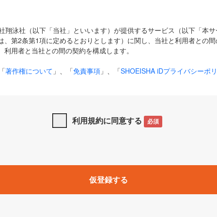
式会社翔泳社（以下「当社」といいます）が提供するサービス（以下「本
は、第2条第1項に定めるとおりとします）に関し、当社と利用者との間
、利用者と当社との間の契約を構成します。
「
著作権について
」、「
免責事項
」、「
SHOEISHA iDプライバシーポ
タの利用について（Cookieポリシー）
」は、本規約の一部を構成する
と、前項に記載する定めその他当社が定める各種規定や説明資料等におけ
優先して適用されるものとします。
利用規約に同意する
必須
下の用語は、本規約上別段の定めがない限り、以下に定める意味を有す
」とは、当社が提供する以下のサービス（名称や内容が変更された場合、
仮登録する
サービスに関連して当社が実施するイベントやキャンペーンをいいます
p」「CodeZine」「MarkeZine」「EnterpriseZine」「ECzine」「Biz/
ductZine」「AIdiver」「SE Event」