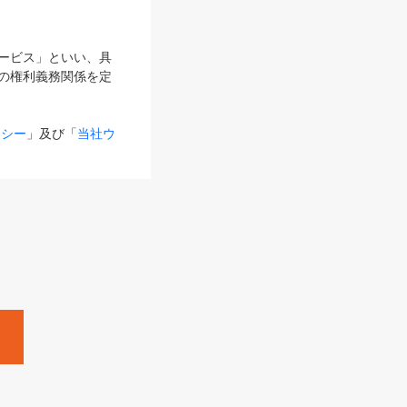
サービス」といい、具
の権利義務関係を定
リシー
」及び「
当社ウ
ものとします。
る内容とが異なる場合
るものとして使用し
変更後のサービスを含
。
Zine」「HRzine」