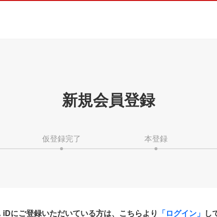
新規会員登録
仮登録完了
本登録
HA iDにご登録いただいている方は、こちらより
「ログイン」
し