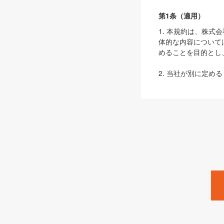
第1条（適用）
1. 本規約は、株
体的な内容について
めることを目的とし
2. 当社が別に定める
ェブサイト上でのデー
3. 本規約の内容
は、本規約の規定が
第2条（定義）
本規約において、以
ます。
1. 「本サービス
みます）及びこれら
「SEBook」「SESho
「SalesZine」「Pro