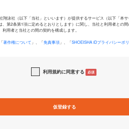
式会社翔泳社（以下「当社」といいます）が提供するサービス（以下「本
は、第2条第1項に定めるとおりとします）に関し、当社と利用者との間
、利用者と当社との間の契約を構成します。
「
著作権について
」、「
免責事項
」、「
SHOEISHA iDプライバシーポ
タの利用について（Cookieポリシー）
」は、本規約の一部を構成する
と、前項に記載する定めその他当社が定める各種規定や説明資料等におけ
優先して適用されるものとします。
利用規約に同意する
必須
下の用語は、本規約上別段の定めがない限り、以下に定める意味を有す
」とは、当社が提供する以下のサービス（名称や内容が変更された場合、
仮登録する
サービスに関連して当社が実施するイベントやキャンペーンをいいます
p」「CodeZine」「MarkeZine」「EnterpriseZine」「ECzine」「Biz/
ductZine」「AIdiver」「SE Event」