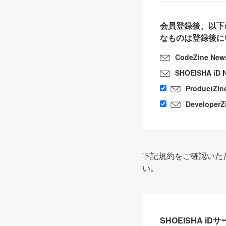
会員登録後、以下
なものは登録後に
CodeZine New
SHOEISHA iD 
ProductZin
DeveloperZ
下記規約をご確認いた
い。
SHOEISHA i