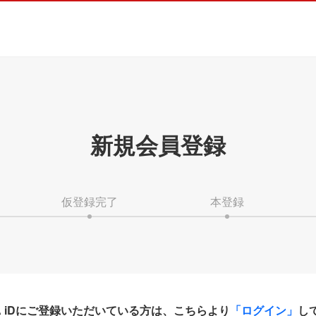
新規会員登録
仮登録完了
本登録
HA iDにご登録いただいている方は、こちらより
「ログイン」
し