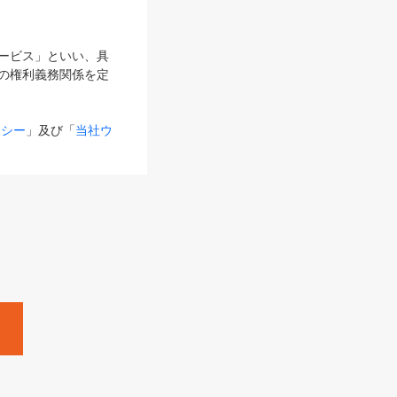
サービス」といい、具
の権利義務関係を定
リシー
」及び「
当社ウ
ものとします。
る内容とが異なる場合
るものとして使用し
変更後のサービスを含
。
Zine」「HRzine」