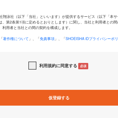
式会社翔泳社（以下「当社」といいます）が提供するサービス（以下「本
は、第2条第1項に定めるとおりとします）に関し、当社と利用者との間
、利用者と当社との間の契約を構成します。
「
著作権について
」、「
免責事項
」、「
SHOEISHA iDプライバシーポ
タの利用について（Cookieポリシー）
」は、本規約の一部を構成する
と、前項に記載する定めその他当社が定める各種規定や説明資料等におけ
優先して適用されるものとします。
利用規約に同意する
必須
下の用語は、本規約上別段の定めがない限り、以下に定める意味を有す
」とは、当社が提供する以下のサービス（名称や内容が変更された場合、
仮登録する
サービスに関連して当社が実施するイベントやキャンペーンをいいます
p」「CodeZine」「MarkeZine」「EnterpriseZine」「ECzine」「Biz/
ductZine」「AIdiver」「SE Event」