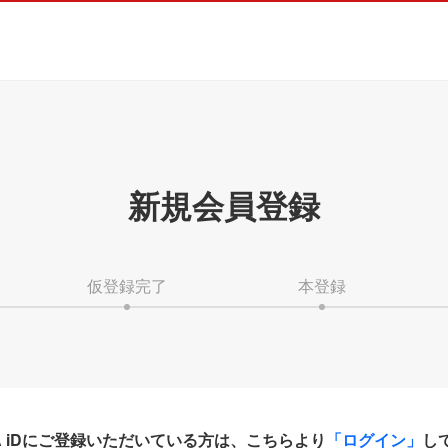
新規会員登録
仮登録完了
本登録
HA iDにご登録いただいている方は、こちらより
「ログイン」
し