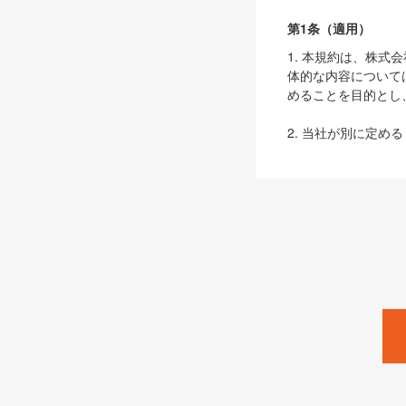
第1条（適用）
1. 本規約は、株
体的な内容について
めることを目的とし
2. 当社が別に定める
ェブサイト上でのデー
3. 本規約の内容
は、本規約の規定が
第2条（定義）
本規約において、以
ます。
1. 「本サービス
みます）及びこれら
「SEBook」「SESho
「SalesZine」「Pro