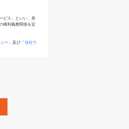
サービス」といい、具
の権利義務関係を定
リシー
」及び「
当社ウ
ものとします。
る内容とが異なる場合
るものとして使用し
変更後のサービスを含
。
Zine」「HRzine」