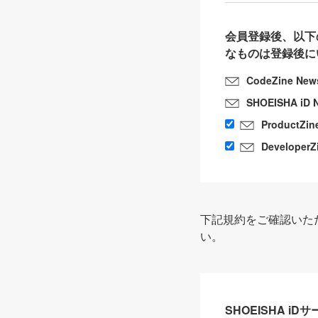
会員登録後、以下
なものは登録後に
CodeZine New
SHOEISHA iD 
ProductZin
DeveloperZ
下記規約をご確認いた
い。
SHOEISHA i