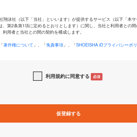
式会社翔泳社（以下「当社」といいます）が提供するサービス（以下「本
は、第2条第1項に定めるとおりとします）に関し、当社と利用者との間
、利用者と当社との間の契約を構成します。
「
著作権について
」、「
免責事項
」、「
SHOEISHA iDプライバシーポ
タの利用について（Cookieポリシー）
」は、本規約の一部を構成する
と、前項に記載する定めその他当社が定める各種規定や説明資料等におけ
優先して適用されるものとします。
利用規約に同意する
必須
下の用語は、本規約上別段の定めがない限り、以下に定める意味を有す
」とは、当社が提供する以下のサービス（名称や内容が変更された場合、
仮登録する
サービスに関連して当社が実施するイベントやキャンペーンをいいます
p」「CodeZine」「MarkeZine」「EnterpriseZine」「ECzine」「Biz/
ductZine」「AIdiver」「SE Event」