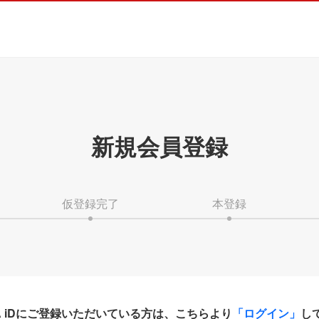
新規会員登録
仮登録完了
本登録
HA iDにご登録いただいている方は、こちらより
「ログイン」
し