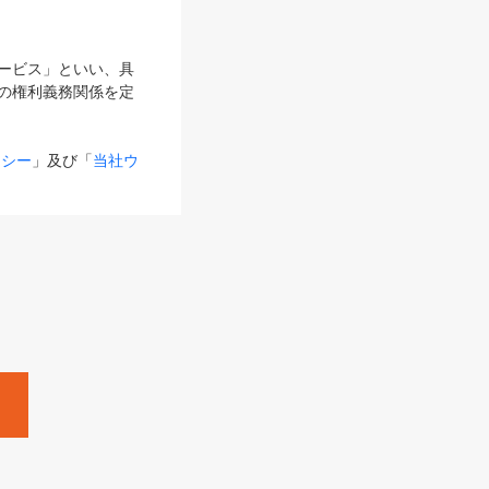
サービス」といい、具
の権利義務関係を定
リシー
」及び「
当社ウ
ものとします。
る内容とが異なる場合
るものとして使用し
変更後のサービスを含
。
Zine」「HRzine」