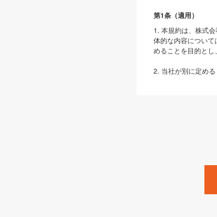
第1条（適用）
1. 本規約は、株
体的な内容について
めることを目的とし
2. 当社が別に定める
ェブサイト上でのデー
3. 本規約の内容
は、本規約の規定が
第2条（定義）
本規約において、以
ます。
1. 「本サービス
みます）及びこれら
「SEBook」「SESho
「SalesZine」「Pro