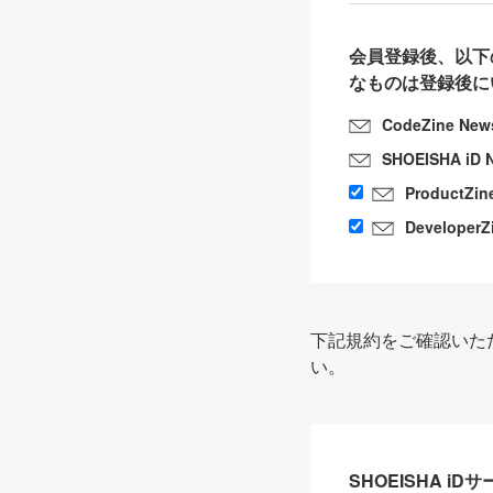
会員登録後、以下
なものは登録後に
CodeZine New
SHOEISHA iD 
ProductZin
DeveloperZ
下記規約をご確認いた
い。
SHOEISHA i