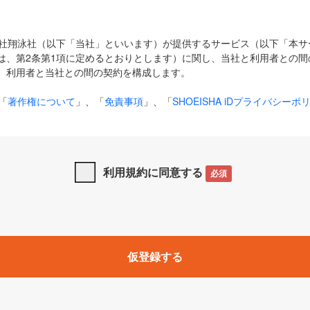
式会社翔泳社（以下「当社」といいます）が提供するサービス（以下「本
は、第2条第1項に定めるとおりとします）に関し、当社と利用者との間
、利用者と当社との間の契約を構成します。
「
著作権について
」、「
免責事項
」、「
SHOEISHA iDプライバシーポ
タの利用について（Cookieポリシー）
」は、本規約の一部を構成する
と、前項に記載する定めその他当社が定める各種規定や説明資料等におけ
優先して適用されるものとします。
利用規約に同意する
必須
下の用語は、本規約上別段の定めがない限り、以下に定める意味を有す
」とは、当社が提供する以下のサービス（名称や内容が変更された場合、
仮登録する
サービスに関連して当社が実施するイベントやキャンペーンをいいます
p」「CodeZine」「MarkeZine」「EnterpriseZine」「ECzine」「Biz/
ductZine」「AIdiver」「SE Event」