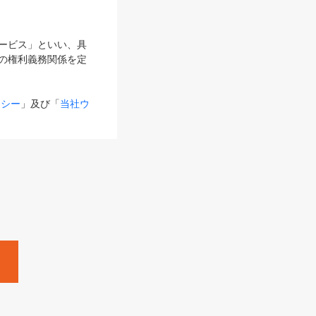
サービス」といい、具
の権利義務関係を定
リシー
」及び「
当社ウ
ものとします。
る内容とが異なる場合
るものとして使用し
変更後のサービスを含
。
Zine」「HRzine」