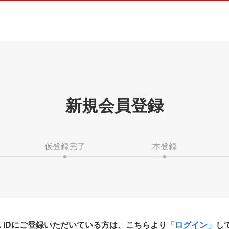
新規会員登録
仮登録完了
本登録
HA iDにご登録いただいている方は、こちらより
「ログイン」
し