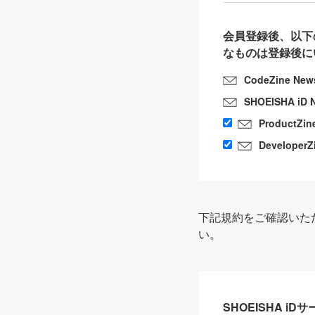
会員登録後、以下
なものは登録後に
CodeZine New
SHOEISHA iD 
ProductZin
DeveloperZ
下記規約をご確認いた
い。
SHOEISHA i