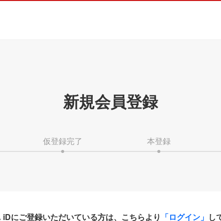
新規会員登録
仮登録完了
本登録
HA iDにご登録いただいている方は、こちらより
「ログイン」
し