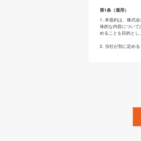
第1条（適用）
1. 本規約は、株
体的な内容について
めることを目的とし
2. 当社が別に定める
ェブサイト上でのデー
3. 本規約の内容
は、本規約の規定が
第2条（定義）
本規約において、以
ます。
1. 「本サービス
みます）及びこれら
「SEBook」「SESho
「SalesZine」「Pro