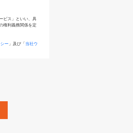
サービス」といい、具
の権利義務関係を定
リシー
」及び「
当社ウ
ものとします。
る内容とが異なる場合
るものとして使用し
変更後のサービスを含
。
Zine」「HRzine」