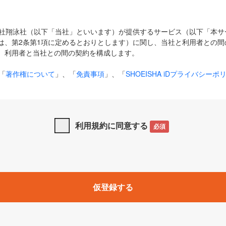
式会社翔泳社（以下「当社」といいます）が提供するサービス（以下「本
は、第2条第1項に定めるとおりとします）に関し、当社と利用者との間
、利用者と当社との間の契約を構成します。
「
著作権について
」、「
免責事項
」、「
SHOEISHA iDプライバシーポ
タの利用について（Cookieポリシー）
」は、本規約の一部を構成する
と、前項に記載する定めその他当社が定める各種規定や説明資料等におけ
優先して適用されるものとします。
利用規約に同意する
必須
下の用語は、本規約上別段の定めがない限り、以下に定める意味を有す
」とは、当社が提供する以下のサービス（名称や内容が変更された場合、
仮登録する
サービスに関連して当社が実施するイベントやキャンペーンをいいます
p」「CodeZine」「MarkeZine」「EnterpriseZine」「ECzine」「Biz/
ductZine」「AIdiver」「SE Event」