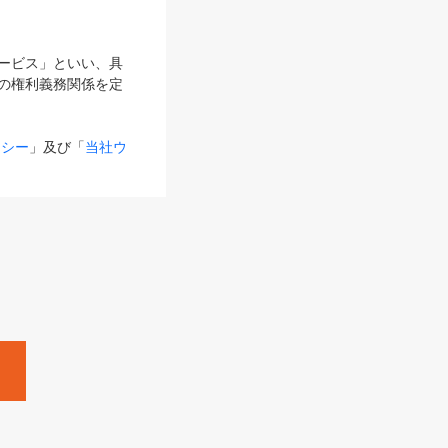
サービス」といい、具
の権利義務関係を定
リシー
」及び「
当社ウ
ものとします。
る内容とが異なる場合
るものとして使用し
変更後のサービスを含
。
Zine」「HRzine」