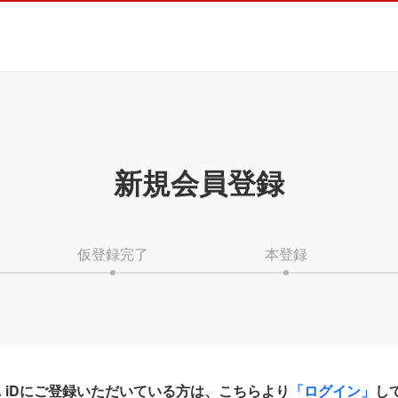
新規会員登録
仮登録完了
本登録
HA iDにご登録いただいている方は、こちらより
「ログイン」
し