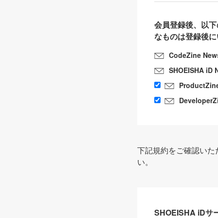
会員登録後、以下
なものは登録後に
CodeZine New
SHOEISHA iD 
ProductZin
DeveloperZ
下記規約をご確認いた
い。
SHOEISHA i