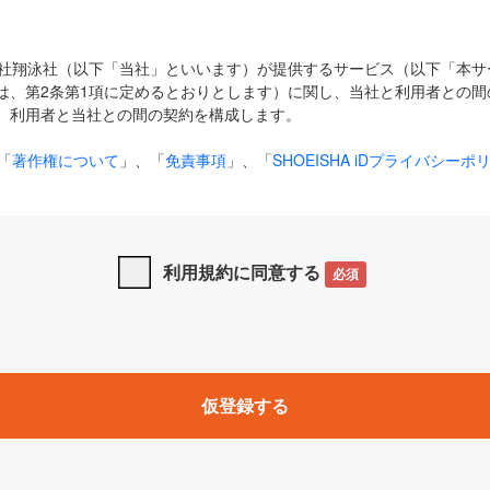
式会社翔泳社（以下「当社」といいます）が提供するサービス（以下「本
は、第2条第1項に定めるとおりとします）に関し、当社と利用者との間
、利用者と当社との間の契約を構成します。
「
著作権について
」、「
免責事項
」、「
SHOEISHA iDプライバシーポ
タの利用について（Cookieポリシー）
」は、本規約の一部を構成する
と、前項に記載する定めその他当社が定める各種規定や説明資料等におけ
優先して適用されるものとします。
利用規約に同意する
必須
下の用語は、本規約上別段の定めがない限り、以下に定める意味を有す
」とは、当社が提供する以下のサービス（名称や内容が変更された場合、
仮登録する
サービスに関連して当社が実施するイベントやキャンペーンをいいます
p」「CodeZine」「MarkeZine」「EnterpriseZine」「ECzine」「Biz/
ductZine」「AIdiver」「SE Event」