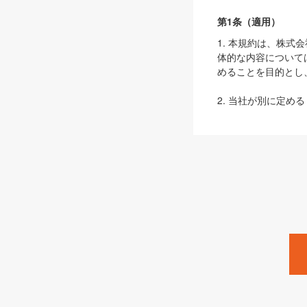
第1条（適用）
1. 本規約は、株
体的な内容について
めることを目的とし
2. 当社が別に定める
ェブサイト上でのデー
3. 本規約の内容
は、本規約の規定が
第2条（定義）
本規約において、以
ます。
1. 「本サービス
みます）及びこれら
「SEBook」「SESho
「SalesZine」「Pro