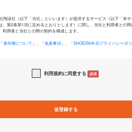
式会社翔泳社（以下「当社」といいます）が提供するサービス（以下「本
は、第2条第1項に定めるとおりとします）に関し、当社と利用者との間
、利用者と当社との間の契約を構成します。
「
著作権について
」、「
免責事項
」、「
SHOEISHA iDプライバシーポ
タの利用について（Cookieポリシー）
」は、本規約の一部を構成する
と、前項に記載する定めその他当社が定める各種規定や説明資料等におけ
優先して適用されるものとします。
利用規約に同意する
必須
下の用語は、本規約上別段の定めがない限り、以下に定める意味を有す
」とは、当社が提供する以下のサービス（名称や内容が変更された場合、
仮登録する
サービスに関連して当社が実施するイベントやキャンペーンをいいます
p」「CodeZine」「MarkeZine」「EnterpriseZine」「ECzine」「Biz/
ductZine」「AIdiver」「SE Event」