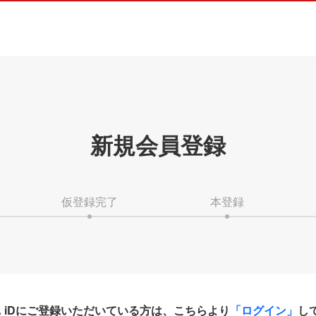
新規会員登録
仮登録完了
本登録
HA iDにご登録いただいている方は、こちらより
「ログイン」
し