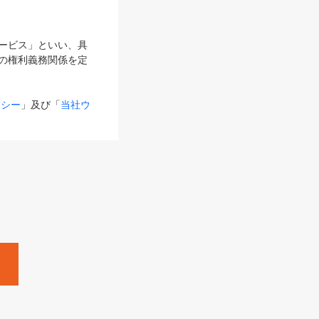
サービス」といい、具
の権利義務関係を定
リシー
」及び「
当社ウ
ものとします。
る内容とが異なる場合
るものとして使用し
変更後のサービスを含
。
Zine」「HRzine」