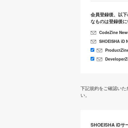
会員登録後、以下
なものは登録後に
CodeZine New
SHOEISHA iD 
ProductZin
DeveloperZ
下記規約をご確認いた
い。
SHOEISHA i