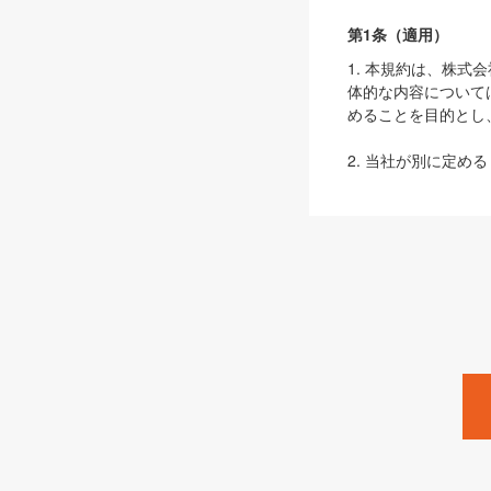
第1条（適用）
1. 本規約は、株
体的な内容について
めることを目的とし
2. 当社が別に定める
ェブサイト上でのデー
3. 本規約の内容
は、本規約の規定が
第2条（定義）
本規約において、以
ます。
1. 「本サービス
みます）及びこれら
「SEBook」「SESho
「SalesZine」「Pro