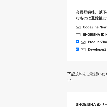
会員登録後、以下
なものは登録後に
CodeZine New
SHOEISHA iD 
ProductZin
DeveloperZ
下記規約をご確認いた
い。
SHOEISHA i