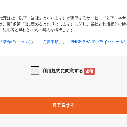
式会社翔泳社（以下「当社」といいます）が提供するサービス（以下「本
は、第2条第1項に定めるとおりとします）に関し、当社と利用者との間
、利用者と当社との間の契約を構成します。
「
著作権について
」、「
免責事項
」、「
SHOEISHA iDプライバシーポ
タの利用について（Cookieポリシー）
」は、本規約の一部を構成する
と、前項に記載する定めその他当社が定める各種規定や説明資料等におけ
優先して適用されるものとします。
利用規約に同意する
必須
下の用語は、本規約上別段の定めがない限り、以下に定める意味を有す
」とは、当社が提供する以下のサービス（名称や内容が変更された場合、
仮登録する
サービスに関連して当社が実施するイベントやキャンペーンをいいます
p」「CodeZine」「MarkeZine」「EnterpriseZine」「ECzine」「Biz/
ductZine」「AIdiver」「SE Event」