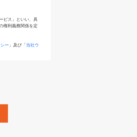
サービス」といい、具
の権利義務関係を定
リシー
」及び「
当社ウ
ものとします。
る内容とが異なる場合
るものとして使用し
変更後のサービスを含
。
Zine」「HRzine」