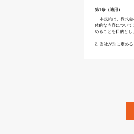
第1条（適用）
1. 本規約は、株
体的な内容について
めることを目的とし
2. 当社が別に定める
ェブサイト上でのデー
3. 本規約の内容
は、本規約の規定が
第2条（定義）
本規約において、以
ます。
1. 「本サービス
みます）及びこれら
「SEBook」「SESho
「SalesZine」「Pro