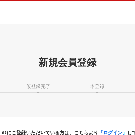
新規会員登録
仮登録完了
本登録
HA iDにご登録いただいている方は、こちらより
「ログイン」
し