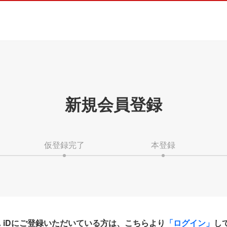
新規会員登録
仮登録完了
本登録
HA iDにご登録いただいている方は、こちらより
「ログイン」
し