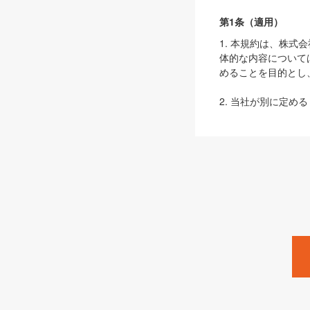
第1条（適用）
1. 本規約は、株
体的な内容について
めることを目的とし
2. 当社が別に定める
ェブサイト上でのデー
3. 本規約の内容
は、本規約の規定が
第2条（定義）
本規約において、以
ます。
1. 「本サービス
みます）及びこれら
「SEBook」「SESho
「SalesZine」「Pro