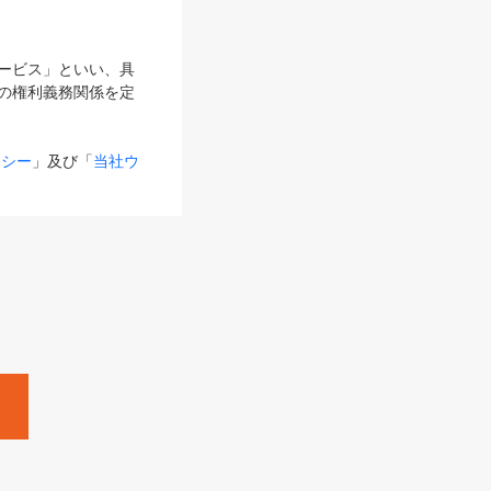
サービス」といい、具
の権利義務関係を定
リシー
」及び「
当社ウ
ものとします。
る内容とが異なる場合
るものとして使用し
変更後のサービスを含
。
Zine」「HRzine」