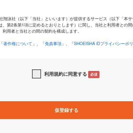
式会社翔泳社（以下「当社」といいます）が提供するサービス（以下「本
は、第2条第1項に定めるとおりとします）に関し、当社と利用者との間
、利用者と当社との間の契約を構成します。
「
著作権について
」、「
免責事項
」、「
SHOEISHA iDプライバシーポ
タの利用について（Cookieポリシー）
」は、本規約の一部を構成する
と、前項に記載する定めその他当社が定める各種規定や説明資料等におけ
優先して適用されるものとします。
利用規約に同意する
必須
下の用語は、本規約上別段の定めがない限り、以下に定める意味を有す
」とは、当社が提供する以下のサービス（名称や内容が変更された場合、
仮登録する
サービスに関連して当社が実施するイベントやキャンペーンをいいます
p」「CodeZine」「MarkeZine」「EnterpriseZine」「ECzine」「Biz/
ductZine」「AIdiver」「SE Event」