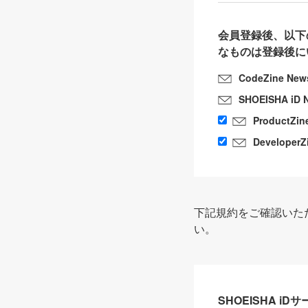
会員登録後、以下
なものは登録後に
CodeZine New
SHOEISHA iD 
ProductZin
DeveloperZ
下記規約をご確認いた
い。
SHOEISHA i