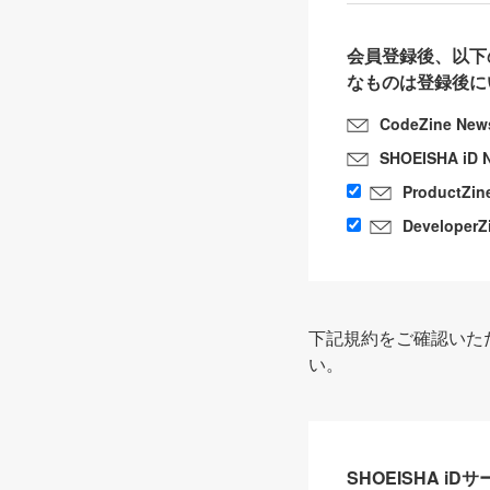
会員登録後、以下
なものは登録後に
CodeZine New
SHOEISHA iD 
ProductZin
DeveloperZ
下記規約をご確認いた
い。
SHOEISHA i