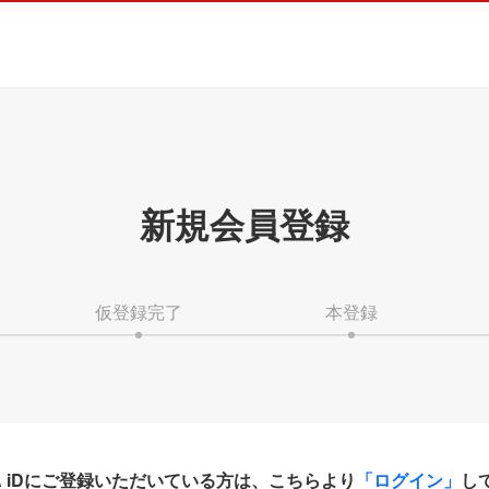
新規会員登録
仮登録完了
本登録
HA iDにご登録いただいている方は、こちらより
「ログイン」
し