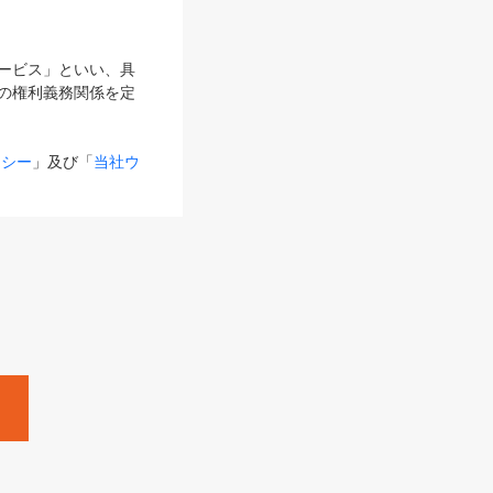
サービス」といい、具
の権利義務関係を定
リシー
」及び「
当社ウ
ものとします。
る内容とが異なる場合
るものとして使用し
変更後のサービスを含
。
Zine」「HRzine」