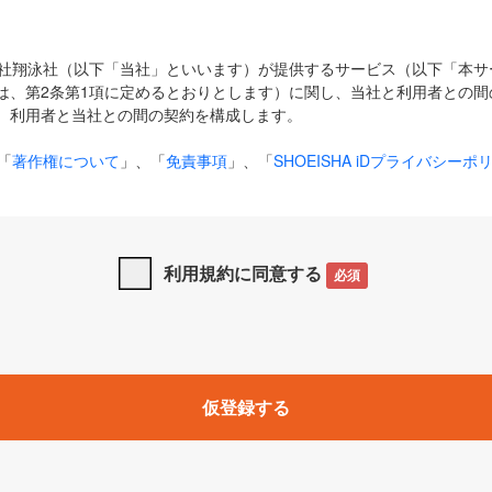
式会社翔泳社（以下「当社」といいます）が提供するサービス（以下「本
は、第2条第1項に定めるとおりとします）に関し、当社と利用者との間
、利用者と当社との間の契約を構成します。
「
著作権について
」、「
免責事項
」、「
SHOEISHA iDプライバシーポ
タの利用について（Cookieポリシー）
」は、本規約の一部を構成する
と、前項に記載する定めその他当社が定める各種規定や説明資料等におけ
優先して適用されるものとします。
利用規約に同意する
必須
下の用語は、本規約上別段の定めがない限り、以下に定める意味を有す
」とは、当社が提供する以下のサービス（名称や内容が変更された場合、
仮登録する
サービスに関連して当社が実施するイベントやキャンペーンをいいます
p」「CodeZine」「MarkeZine」「EnterpriseZine」「ECzine」「Biz/
ductZine」「AIdiver」「SE Event」