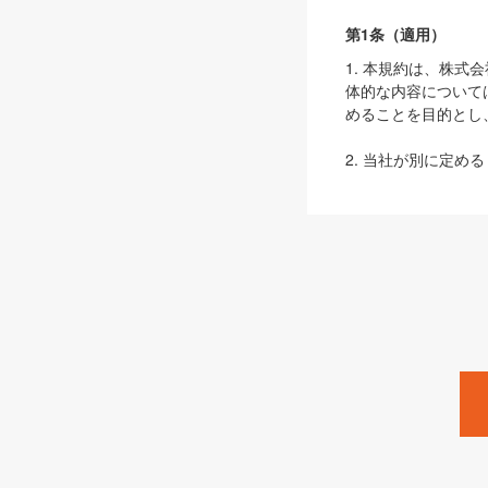
第1条（適用）
1. 本規約は、株
体的な内容について
めることを目的とし
2. 当社が別に定める
ェブサイト上でのデー
3. 本規約の内容
は、本規約の規定が
第2条（定義）
本規約において、以
ます。
1. 「本サービス
みます）及びこれら
「SEBook」「SESho
「SalesZine」「Pro