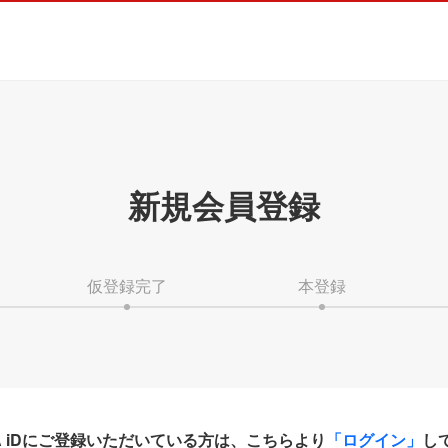
新規会員登録
仮登録完了
本登録
HA iDにご登録いただいている方は、こちらより
「ログイン」
し