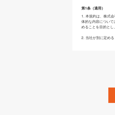
第1条（適用）
1. 本規約は、株
体的な内容について
めることを目的とし
2. 当社が別に定める
ェブサイト上でのデー
3. 本規約の内容
は、本規約の規定が
第2条（定義）
本規約において、以
ます。
1. 「本サービス
みます）及びこれら
「SEBook」「SESho
「SalesZine」「Pro