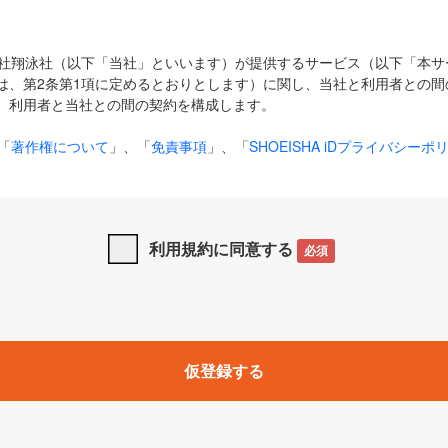
式会社翔泳社（以下「当社」といいます）が提供するサービス（以下「本
は、第2条第1項に定めるとおりとします）に関し、当社と利用者との間
、利用者と当社との間の契約を構成します。
「
著作権について
」、「
免責事項
」、「
SHOEISHA iDプライバシーポ
タの利用について（Cookieポリシー）
」は、本規約の一部を構成する
と、前項に記載する定めその他当社が定める各種規定や説明資料等におけ
優先して適用されるものとします。
利用規約に同意する
必須
下の用語は、本規約上別段の定めがない限り、以下に定める意味を有す
」とは、当社が提供する以下のサービス（名称や内容が変更された場合、
仮登録する
サービスに関連して当社が実施するイベントやキャンペーンをいいます
p」「CodeZine」「MarkeZine」「EnterpriseZine」「ECzine」「Biz/
ductZine」「AIdiver」「SE Event」