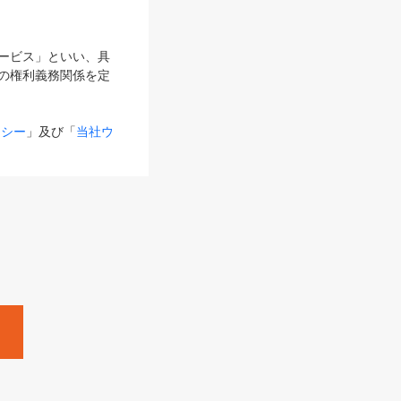
サービス」といい、具
の権利義務関係を定
リシー
」及び「
当社ウ
ものとします。
る内容とが異なる場合
るものとして使用し
変更後のサービスを含
。
Zine」「HRzine」