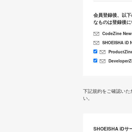
会員登録後、以下
なものは登録後に
CodeZine New
SHOEISHA iD 
ProductZin
DeveloperZ
下記規約をご確認いた
い。
SHOEISHA i