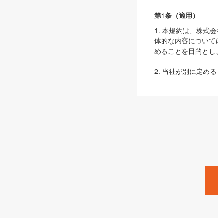
第1条（適用）
1. 本規約は、株
体的な内容について
めることを目的とし
2. 当社が別に定める
ェブサイト上でのデー
3. 本規約の内容
は、本規約の規定が
第2条（定義）
本規約において、以
ます。
1. 「本サービス
みます）及びこれら
「SEBook」「SESho
「SalesZine」「Pro