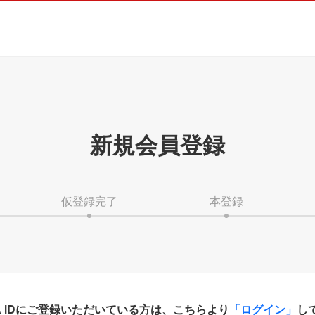
新規会員登録
仮登録完了
本登録
HA iDにご登録いただいている方は、こちらより
「ログイン」
し