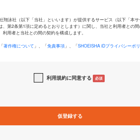
式会社翔泳社（以下「当社」といいます）が提供するサービス（以下「本
は、第2条第1項に定めるとおりとします）に関し、当社と利用者との間
、利用者と当社との間の契約を構成します。
「
著作権について
」、「
免責事項
」、「
SHOEISHA iDプライバシーポ
タの利用について（Cookieポリシー）
」は、本規約の一部を構成する
と、前項に記載する定めその他当社が定める各種規定や説明資料等におけ
優先して適用されるものとします。
利用規約に同意する
必須
下の用語は、本規約上別段の定めがない限り、以下に定める意味を有す
」とは、当社が提供する以下のサービス（名称や内容が変更された場合、
仮登録する
サービスに関連して当社が実施するイベントやキャンペーンをいいます
p」「CodeZine」「MarkeZine」「EnterpriseZine」「ECzine」「Biz/
ductZine」「AIdiver」「SE Event」