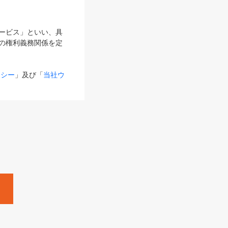
サービス」といい、具
の権利義務関係を定
リシー
」及び「
当社ウ
ものとします。
る内容とが異なる場合
るものとして使用し
変更後のサービスを含
。
Zine」「HRzine」