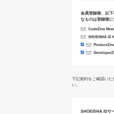
会員登録後、以下
なものは登録後に
CodeZine New
SHOEISHA iD 
ProductZin
DeveloperZ
下記規約をご確認いた
い。
SHOEISHA i