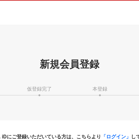
新規会員登録
仮登録完了
本登録
HA iDにご登録いただいている方は、こちらより
「ログイン」
し