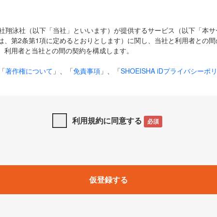
式会社翔泳社（以下「当社」といいます）が提供するサービス（以下「本
は、第2条第1項に定めるとおりとします）に関し、当社と利用者との間
、利用者と当社との間の契約を構成します。
「
著作権について
」、「
免責事項
」、「
SHOEISHA iDプライバシーポ
タの利用について（Cookieポリシー）
」は、本規約の一部を構成する
と、前項に記載する定めその他当社が定める各種規定や説明資料等におけ
優先して適用されるものとします。
利用規約に同意する
必須
下の用語は、本規約上別段の定めがない限り、以下に定める意味を有す
」とは、当社が提供する以下のサービス（名称や内容が変更された場合、
仮登録する
サービスに関連して当社が実施するイベントやキャンペーンをいいます
p」「CodeZine」「MarkeZine」「EnterpriseZine」「ECzine」「Biz/
ductZine」「AIdiver」「SE Event」