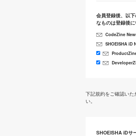
会員登録後、以下
なものは登録後に
CodeZine New
SHOEISHA iD 
ProductZin
DeveloperZ
下記規約をご確認いた
い。
SHOEISHA i