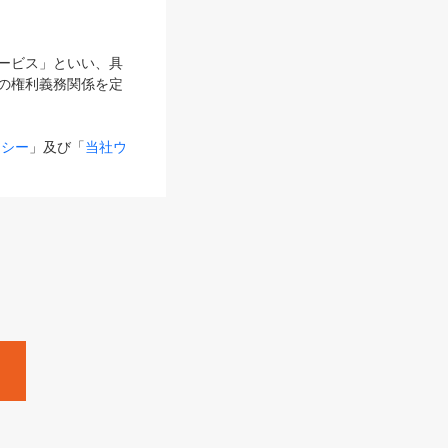
サービス」といい、具
の権利義務関係を定
リシー
」及び「
当社ウ
ものとします。
る内容とが異なる場合
るものとして使用し
変更後のサービスを含
。
Zine」「HRzine」