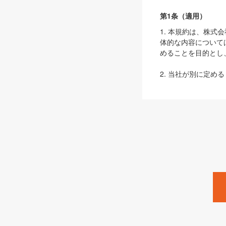
第1条（適用）
1. 本規約は、株
体的な内容について
めることを目的とし
2. 当社が別に定める
ェブサイト上でのデー
3. 本規約の内容
は、本規約の規定が
第2条（定義）
本規約において、以
ます。
1. 「本サービス
みます）及びこれら
「SEBook」「SESho
「SalesZine」「Pro