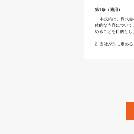
第1条（適用）
1. 本規約は、株
体的な内容について
めることを目的とし
2. 当社が別に定める
ェブサイト上でのデー
3. 本規約の内容
は、本規約の規定が
第2条（定義）
本規約において、以
ます。
1. 「本サービス
みます）及びこれら
「SEBook」「SESho
「SalesZine」「Pro