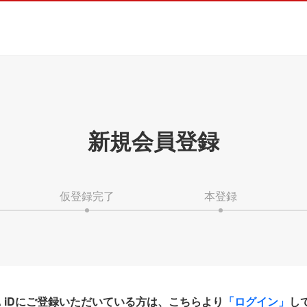
新規会員登録
仮登録完了
本登録
HA iDにご登録いただいている方は、こちらより
「ログイン」
し