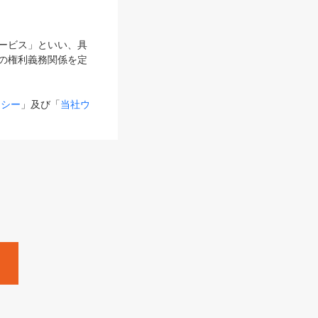
サービス」といい、具
の権利義務関係を定
リシー
」及び「
当社ウ
ものとします。
る内容とが異なる場合
るものとして使用し
変更後のサービスを含
。
Zine」「HRzine」