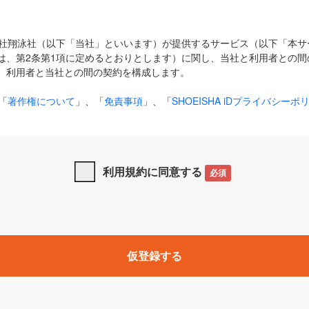
式会社翔泳社（以下「当社」といいます）が提供するサービス（以下「本
は、第2条第1項に定めるとおりとします）に関し、当社と利用者との間
、利用者と当社との間の契約を構成します。
「
著作権について
」、「
免責事項
」、「
SHOEISHA iDプライバシーポ
タの利用について（Cookieポリシー）
」は、本規約の一部を構成する
と、前項に記載する定めその他当社が定める各種規定や説明資料等におけ
優先して適用されるものとします。
利用規約に同意する
必須
下の用語は、本規約上別段の定めがない限り、以下に定める意味を有す
」とは、当社が提供する以下のサービス（名称や内容が変更された場合、
仮登録する
サービスに関連して当社が実施するイベントやキャンペーンをいいます
p」「CodeZine」「MarkeZine」「EnterpriseZine」「ECzine」「Biz/
ductZine」「AIdiver」「SE Event」