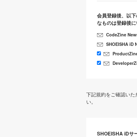
会員登録後、以下
なものは登録後に
CodeZine New
SHOEISHA iD 
ProductZin
DeveloperZ
下記規約をご確認いた
い。
SHOEISHA i