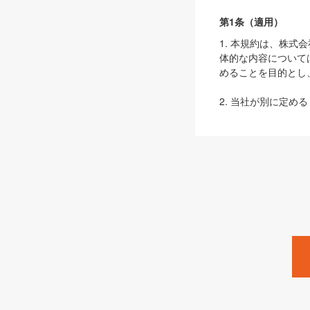
第1条（適用）
1. 本規約は、株
体的な内容について
めることを目的とし
2. 当社が別に定める
ェブサイト上でのデー
3. 本規約の内容
は、本規約の規定が
第2条（定義）
本規約において、以
ます。
1. 「本サービス
みます）及びこれら
「SEBook」「SESho
「SalesZine」「Pro