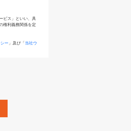
サービス」といい、具
の権利義務関係を定
リシー
」及び「
当社ウ
ものとします。
る内容とが異なる場合
るものとして使用し
変更後のサービスを含
。
Zine」「HRzine」