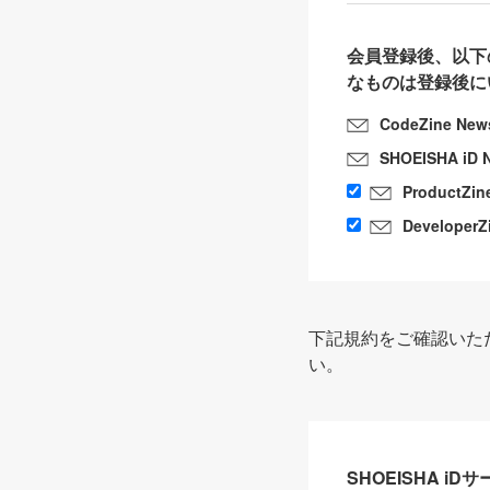
会員登録後、以下
なものは登録後に
CodeZine New
SHOEISHA iD 
ProductZin
DeveloperZ
下記規約をご確認いた
い。
SHOEISHA i