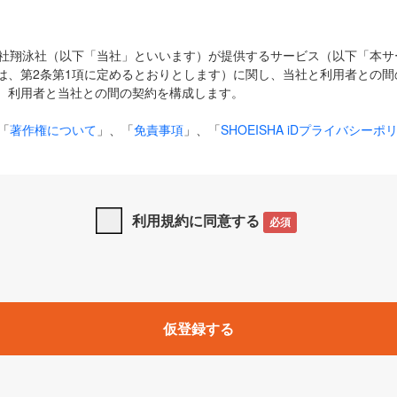
式会社翔泳社（以下「当社」といいます）が提供するサービス（以下「本
は、第2条第1項に定めるとおりとします）に関し、当社と利用者との間
、利用者と当社との間の契約を構成します。
「
著作権について
」、「
免責事項
」、「
SHOEISHA iDプライバシーポ
タの利用について（Cookieポリシー）
」は、本規約の一部を構成する
と、前項に記載する定めその他当社が定める各種規定や説明資料等におけ
優先して適用されるものとします。
利用規約に同意する
必須
下の用語は、本規約上別段の定めがない限り、以下に定める意味を有す
」とは、当社が提供する以下のサービス（名称や内容が変更された場合、
仮登録する
サービスに関連して当社が実施するイベントやキャンペーンをいいます
p」「CodeZine」「MarkeZine」「EnterpriseZine」「ECzine」「Biz/
ductZine」「AIdiver」「SE Event」