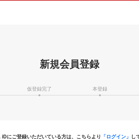
新規会員登録
仮登録完了
本登録
HA iDにご登録いただいている方は、こちらより
「ログイン」
し