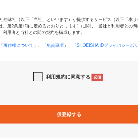
式会社翔泳社（以下「当社」といいます）が提供するサービス（以下「本
は、第2条第1項に定めるとおりとします）に関し、当社と利用者との間
、利用者と当社との間の契約を構成します。
「
著作権について
」、「
免責事項
」、「
SHOEISHA iDプライバシーポ
タの利用について（Cookieポリシー）
」は、本規約の一部を構成する
と、前項に記載する定めその他当社が定める各種規定や説明資料等におけ
優先して適用されるものとします。
利用規約に同意する
必須
下の用語は、本規約上別段の定めがない限り、以下に定める意味を有す
」とは、当社が提供する以下のサービス（名称や内容が変更された場合、
仮登録する
サービスに関連して当社が実施するイベントやキャンペーンをいいます
p」「CodeZine」「MarkeZine」「EnterpriseZine」「ECzine」「Biz/
ductZine」「AIdiver」「SE Event」