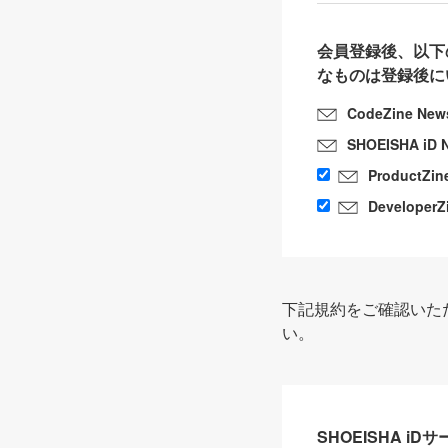
会員登録後、以下
なものは登録後に
CodeZine New
SHOEISHA iD 
ProductZin
DeveloperZ
下記規約をご確認いた
い。
SHOEISHA i