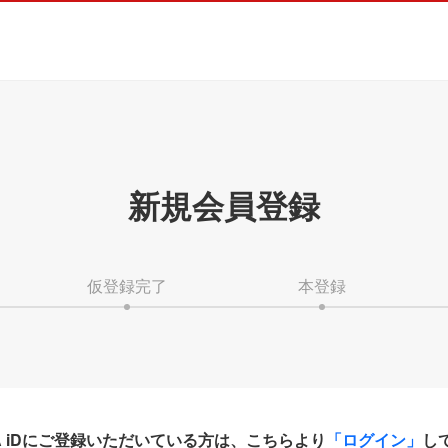
新規会員登録
仮登録完了
本登録
HA iDにご登録いただいている方は、こちらより
「ログイン」
し