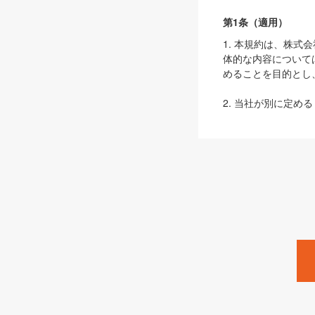
第1条（適用）
1. 本規約は、株
体的な内容について
めることを目的とし
2. 当社が別に定める
ェブサイト上でのデー
3. 本規約の内容
は、本規約の規定が
第2条（定義）
本規約において、以
ます。
1. 「本サービス
みます）及びこれら
「SEBook」「SESho
「SalesZine」「Pro