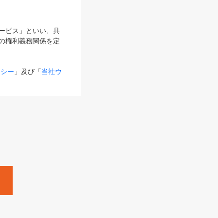
サービス」といい、具
の権利義務関係を定
リシー
」及び「
当社ウ
ものとします。
る内容とが異なる場合
るものとして使用し
変更後のサービスを含
。
Zine」「HRzine」