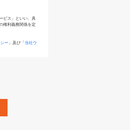
サービス」といい、具
の権利義務関係を定
リシー
」及び「
当社ウ
ものとします。
る内容とが異なる場合
るものとして使用し
変更後のサービスを含
。
Zine」「HRzine」