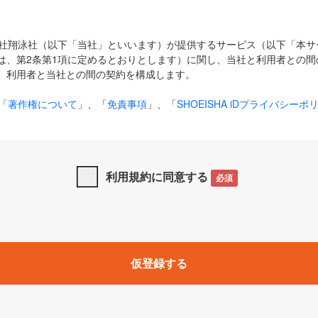
式会社翔泳社（以下「当社」といいます）が提供するサービス（以下「本
は、第2条第1項に定めるとおりとします）に関し、当社と利用者との間
、利用者と当社との間の契約を構成します。
「
著作権について
」、「
免責事項
」、「
SHOEISHA iDプライバシーポ
タの利用について（Cookieポリシー）
」は、本規約の一部を構成する
と、前項に記載する定めその他当社が定める各種規定や説明資料等におけ
優先して適用されるものとします。
利用規約に同意する
必須
下の用語は、本規約上別段の定めがない限り、以下に定める意味を有す
」とは、当社が提供する以下のサービス（名称や内容が変更された場合、
仮登録する
サービスに関連して当社が実施するイベントやキャンペーンをいいます
p」「CodeZine」「MarkeZine」「EnterpriseZine」「ECzine」「Biz/
ductZine」「AIdiver」「SE Event」