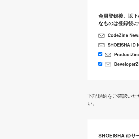
会員登録後、以下
なものは登録後に
CodeZine New
SHOEISHA iD 
ProductZin
DeveloperZ
下記規約をご確認いた
い。
SHOEISHA i