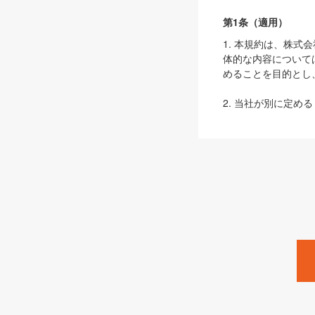
第1条（適用）
1. 本規約は、株
体的な内容について
めることを目的とし
2. 当社が別に定める
ェブサイト上でのデー
3. 本規約の内容
は、本規約の規定が
第2条（定義）
本規約において、以
ます。
1. 「本サービス
みます）及びこれら
「SEBook」「SESho
「SalesZine」「Pro