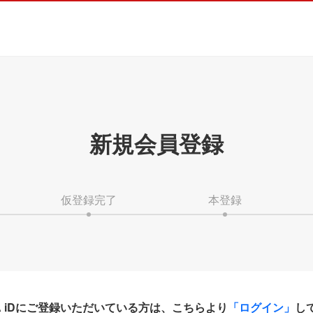
新規会員登録
仮登録完了
本登録
HA iDにご登録いただいている方は、こちらより
「ログイン」
し