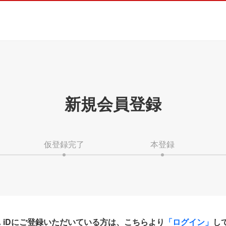
新規会員登録
仮登録完了
本登録
HA iDにご登録いただいている方は、こちらより
「ログイン」
し