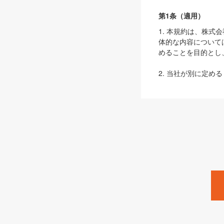
第1条（適用）
1. 本規約は、株
体的な内容について
めることを目的とし
2. 当社が別に定める
ェブサイト上でのデー
3. 本規約の内容
は、本規約の規定が
第2条（定義）
本規約において、以
ます。
1. 「本サービス
みます）及びこれら
「SEBook」「SESho
「SalesZine」「Pro