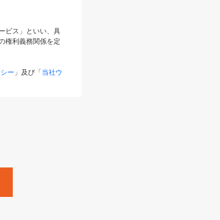
サービス」といい、具
の権利義務関係を定
リシー
」及び「
当社ウ
ものとします。
る内容とが異なる場合
るものとして使用し
変更後のサービスを含
。
Zine」「HRzine」