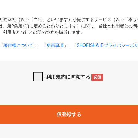
式会社翔泳社（以下「当社」といいます）が提供するサービス（以下「本
は、第2条第1項に定めるとおりとします）に関し、当社と利用者との間
、利用者と当社との間の契約を構成します。
「
著作権について
」、「
免責事項
」、「
SHOEISHA iDプライバシーポ
タの利用について（Cookieポリシー）
」は、本規約の一部を構成する
と、前項に記載する定めその他当社が定める各種規定や説明資料等におけ
優先して適用されるものとします。
利用規約に同意する
必須
下の用語は、本規約上別段の定めがない限り、以下に定める意味を有す
」とは、当社が提供する以下のサービス（名称や内容が変更された場合、
仮登録する
サービスに関連して当社が実施するイベントやキャンペーンをいいます
p」「CodeZine」「MarkeZine」「EnterpriseZine」「ECzine」「Biz/
ductZine」「AIdiver」「SE Event」