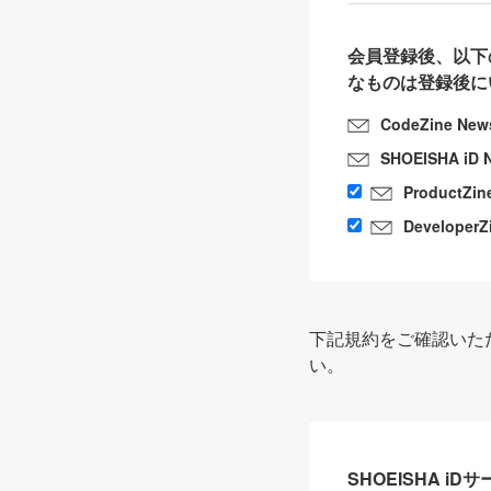
会員登録後、以下
なものは登録後に
CodeZine New
SHOEISHA iD 
ProductZin
DeveloperZ
下記規約をご確認いた
い。
SHOEISHA i