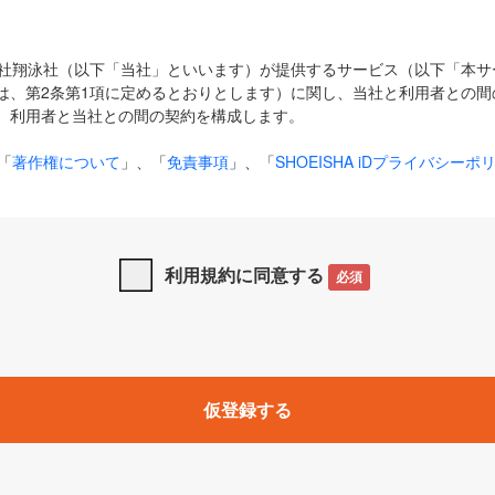
式会社翔泳社（以下「当社」といいます）が提供するサービス（以下「本
は、第2条第1項に定めるとおりとします）に関し、当社と利用者との間
、利用者と当社との間の契約を構成します。
「
著作権について
」、「
免責事項
」、「
SHOEISHA iDプライバシーポ
タの利用について（Cookieポリシー）
」は、本規約の一部を構成する
と、前項に記載する定めその他当社が定める各種規定や説明資料等におけ
優先して適用されるものとします。
利用規約に同意する
必須
下の用語は、本規約上別段の定めがない限り、以下に定める意味を有す
」とは、当社が提供する以下のサービス（名称や内容が変更された場合、
仮登録する
サービスに関連して当社が実施するイベントやキャンペーンをいいます
p」「CodeZine」「MarkeZine」「EnterpriseZine」「ECzine」「Biz/
ductZine」「AIdiver」「SE Event」