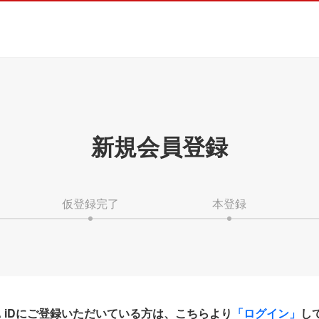
新規会員登録
仮登録完了
本登録
HA iDにご登録いただいている方は、こちらより
「ログイン」
し