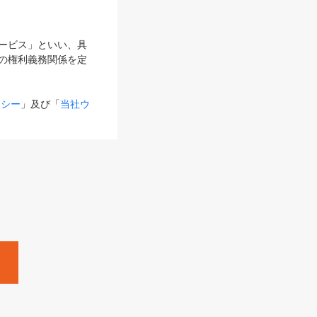
サービス」といい、具
の権利義務関係を定
リシー
」及び「
当社ウ
ものとします。
る内容とが異なる場合
るものとして使用し
変更後のサービスを含
。
Zine」「HRzine」