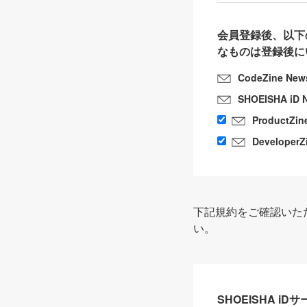
会員登録後、以下
なものは登録後に
CodeZine New
SHOEISHA iD 
ProductZin
DeveloperZ
下記規約をご確認いた
い。
SHOEISHA i