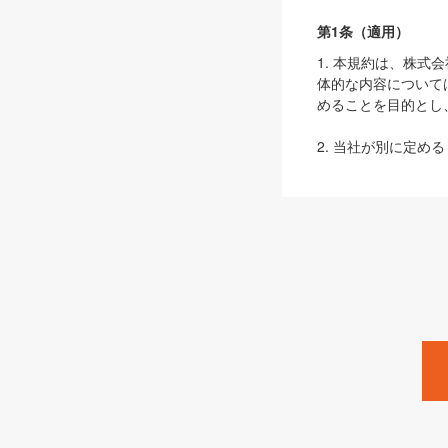
第1条（適用）
1. 本規約は、株
体的な内容について
めることを目的とし
2. 当社が別に定める
ェブサイト上でのデー
3. 本規約の内容
は、本規約の規定が
第2条（定義）
本規約において、以
ます。
1. 「本サービス
みます）及びこれら
「SEBook」「SESho
「SalesZine」「Pro