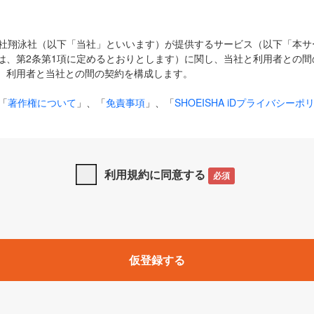
式会社翔泳社（以下「当社」といいます）が提供するサービス（以下「本
は、第2条第1項に定めるとおりとします）に関し、当社と利用者との間
、利用者と当社との間の契約を構成します。
「
著作権について
」、「
免責事項
」、「
SHOEISHA iDプライバシーポ
タの利用について（Cookieポリシー）
」は、本規約の一部を構成する
と、前項に記載する定めその他当社が定める各種規定や説明資料等におけ
優先して適用されるものとします。
利用規約に同意する
必須
下の用語は、本規約上別段の定めがない限り、以下に定める意味を有す
」とは、当社が提供する以下のサービス（名称や内容が変更された場合、
仮登録する
サービスに関連して当社が実施するイベントやキャンペーンをいいます
p」「CodeZine」「MarkeZine」「EnterpriseZine」「ECzine」「Biz/
ductZine」「AIdiver」「SE Event」