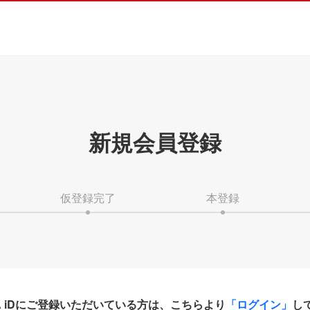
新規会員登録
仮登録完了
本登録
HA iDにご登録いただいている方は、こちらより
「ログイン」
し