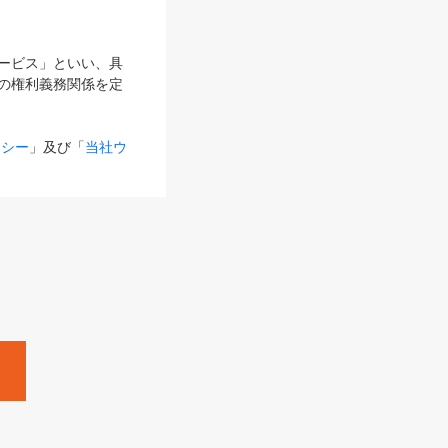
サービス」といい、具
の権利義務関係を定
リシー
」及び「
当社ウ
ものとします。
る内容とが異なる場合
るものとして使用し
変更後のサービスを含
。
Zine」「HRzine」