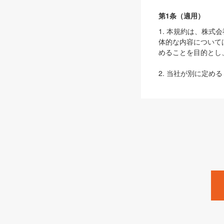
第1条（適用）
1. 本規約は、株
体的な内容について
めることを目的とし
2. 当社が別に定める
ェブサイト上でのデー
3. 本規約の内容
は、本規約の規定が
第2条（定義）
本規約において、以
ます。
1. 「本サービス
みます）及びこれら
「SEBook」「SESho
「SalesZine」「Pro