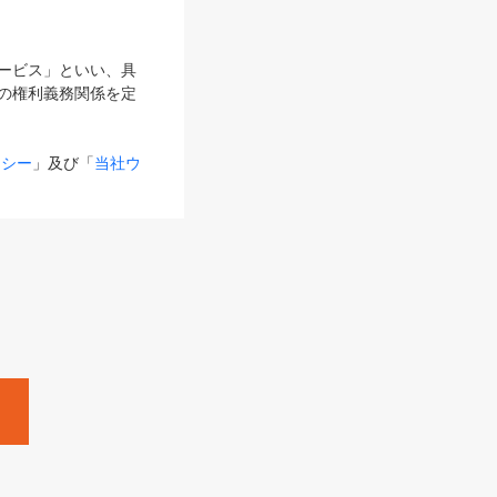
サービス」といい、具
の権利義務関係を定
リシー
」及び「
当社ウ
ものとします。
る内容とが異なる場合
るものとして使用し
変更後のサービスを含
。
Zine」「HRzine」