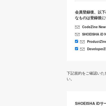
会員登録後、以下
なものは登録後に
CodeZine New
SHOEISHA iD 
ProductZin
DeveloperZ
下記規約をご確認いた
い。
SHOEISHA i