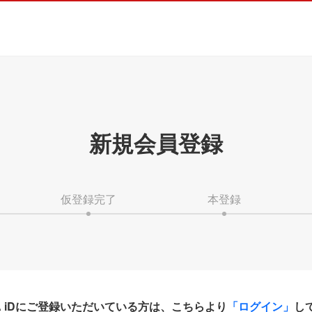
新規会員登録
仮登録完了
本登録
HA iDにご登録いただいている方は、こちらより
「ログイン」
し