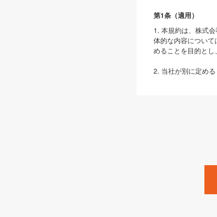
第1条（適用）
1. 本規約は、株
体的な内容について
めることを目的とし
2. 当社が別に定める
ェブサイト上でのデー
3. 本規約の内容
は、本規約の規定が
第2条（定義）
本規約において、以
ます。
1. 「本サービス
みます）及びこれら
「SEBook」「SESho
「SalesZine」「Pro