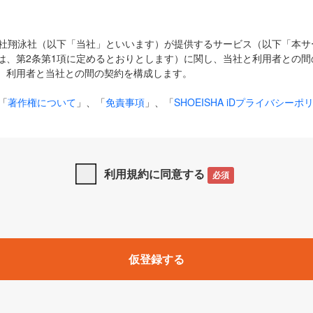
式会社翔泳社（以下「当社」といいます）が提供するサービス（以下「本
は、第2条第1項に定めるとおりとします）に関し、当社と利用者との間
、利用者と当社との間の契約を構成します。
「
著作権について
」、「
免責事項
」、「
SHOEISHA iDプライバシーポ
タの利用について（Cookieポリシー）
」は、本規約の一部を構成する
と、前項に記載する定めその他当社が定める各種規定や説明資料等におけ
優先して適用されるものとします。
利用規約に同意する
必須
下の用語は、本規約上別段の定めがない限り、以下に定める意味を有す
」とは、当社が提供する以下のサービス（名称や内容が変更された場合、
仮登録する
サービスに関連して当社が実施するイベントやキャンペーンをいいます
p」「CodeZine」「MarkeZine」「EnterpriseZine」「ECzine」「Biz/
ductZine」「AIdiver」「SE Event」