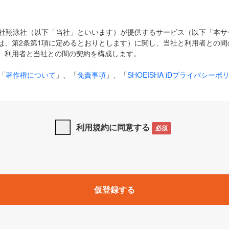
式会社翔泳社（以下「当社」といいます）が提供するサービス（以下「本
は、第2条第1項に定めるとおりとします）に関し、当社と利用者との間
、利用者と当社との間の契約を構成します。
「
著作権について
」、「
免責事項
」、「
SHOEISHA iDプライバシーポ
タの利用について（Cookieポリシー）
」は、本規約の一部を構成する
と、前項に記載する定めその他当社が定める各種規定や説明資料等におけ
優先して適用されるものとします。
利用規約に同意する
必須
下の用語は、本規約上別段の定めがない限り、以下に定める意味を有す
」とは、当社が提供する以下のサービス（名称や内容が変更された場合、
仮登録する
サービスに関連して当社が実施するイベントやキャンペーンをいいます
p」「CodeZine」「MarkeZine」「EnterpriseZine」「ECzine」「Biz/
ductZine」「AIdiver」「SE Event」