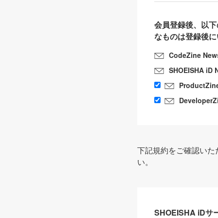
会員登録後、以下
なものは登録後に
CodeZine New
SHOEISHA iD 
ProductZin
DeveloperZ
下記規約をご確認いた
い。
SHOEISHA i