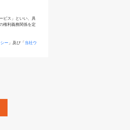
サービス」といい、具
の権利義務関係を定
リシー
」及び「
当社ウ
ものとします。
る内容とが異なる場合
るものとして使用し
変更後のサービスを含
。
Zine」「HRzine」