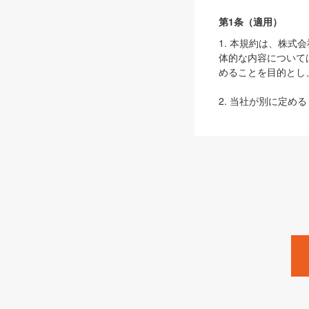
第1条（適用）
1. 本規約は、株
体的な内容について
めることを目的とし
2. 当社が別に定める
ェブサイト上でのデー
3. 本規約の内容
は、本規約の規定が
第2条（定義）
本規約において、以
ます。
1. 「本サービス
みます）及びこれら
「SEBook」「SESho
「SalesZine」「Pro