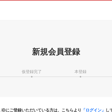
新規会員登録
仮登録完了
本登録
HA iDにご登録いただいている方は、こちらより
「ログイン」
し