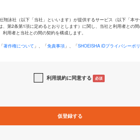
式会社翔泳社（以下「当社」といいます）が提供するサービス（以下「本
は、第2条第1項に定めるとおりとします）に関し、当社と利用者との間
、利用者と当社との間の契約を構成します。
「
著作権について
」、「
免責事項
」、「
SHOEISHA iDプライバシーポ
タの利用について（Cookieポリシー）
」は、本規約の一部を構成する
と、前項に記載する定めその他当社が定める各種規定や説明資料等におけ
優先して適用されるものとします。
利用規約に同意する
必須
下の用語は、本規約上別段の定めがない限り、以下に定める意味を有す
」とは、当社が提供する以下のサービス（名称や内容が変更された場合、
仮登録する
サービスに関連して当社が実施するイベントやキャンペーンをいいます
p」「CodeZine」「MarkeZine」「EnterpriseZine」「ECzine」「Biz/
ductZine」「AIdiver」「SE Event」