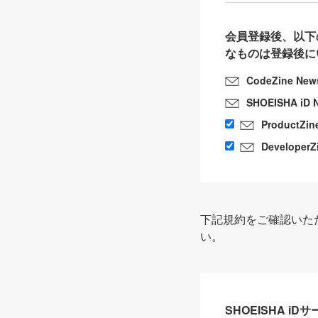
会員登録後、以下
なものは登録後に
CodeZine New
SHOEISHA iD 
ProductZin
DeveloperZ
下記規約をご確認いた
い。
SHOEISHA i