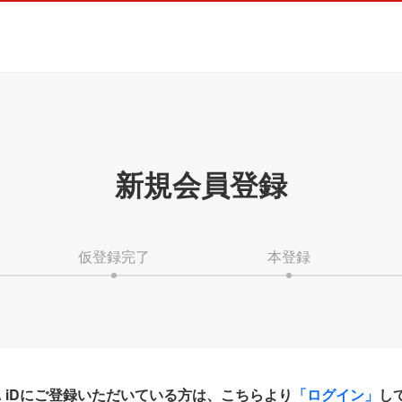
新規会員登録
仮登録完了
本登録
HA iDにご登録いただいている方は、こちらより
「ログイン」
し