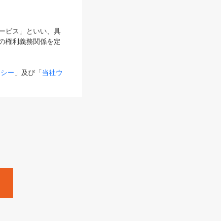
サービス」といい、具
の権利義務関係を定
リシー
」及び「
当社ウ
ものとします。
る内容とが異なる場合
るものとして使用し
変更後のサービスを含
。
Zine」「HRzine」