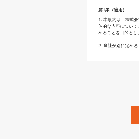
第1条（適用）
1. 本規約は、株
体的な内容について
めることを目的とし
2. 当社が別に定める
ェブサイト上でのデー
3. 本規約の内容
は、本規約の規定が
第2条（定義）
本規約において、以
ます。
1. 「本サービス
みます）及びこれら
「SEBook」「SESho
「SalesZine」「Pro