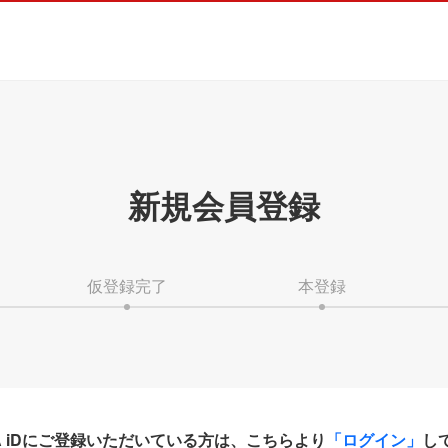
新規会員登録
仮登録完了
本登録
HA iDにご登録いただいている方は、こちらより
「ログイン」
し