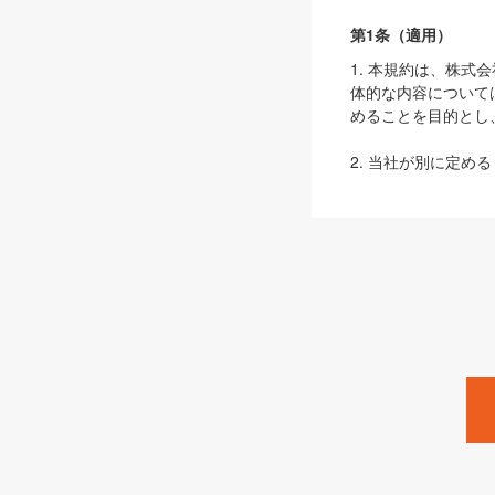
第1条（適用）
1. 本規約は、株
体的な内容について
めることを目的とし
2. 当社が別に定める
ェブサイト上でのデー
3. 本規約の内容
は、本規約の規定が
第2条（定義）
本規約において、以
ます。
1. 「本サービス
みます）及びこれら
「SEBook」「SESho
「SalesZine」「Pro