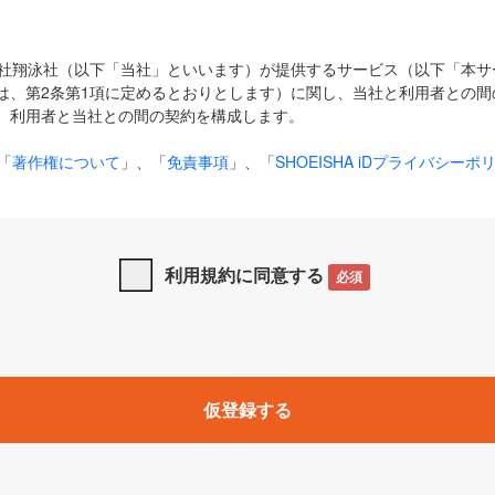
式会社翔泳社（以下「当社」といいます）が提供するサービス（以下「本
は、第2条第1項に定めるとおりとします）に関し、当社と利用者との間
、利用者と当社との間の契約を構成します。
「
著作権について
」、「
免責事項
」、「
SHOEISHA iDプライバシーポ
タの利用について（Cookieポリシー）
」は、本規約の一部を構成する
と、前項に記載する定めその他当社が定める各種規定や説明資料等におけ
優先して適用されるものとします。
利用規約に同意する
必須
下の用語は、本規約上別段の定めがない限り、以下に定める意味を有す
」とは、当社が提供する以下のサービス（名称や内容が変更された場合、
仮登録する
サービスに関連して当社が実施するイベントやキャンペーンをいいます
p」「CodeZine」「MarkeZine」「EnterpriseZine」「ECzine」「Biz/
ductZine」「AIdiver」「SE Event」