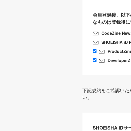
会員登録後、以下
なものは登録後に
CodeZine New
SHOEISHA iD 
ProductZin
DeveloperZ
下記規約をご確認いた
い。
SHOEISHA i