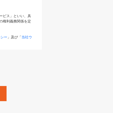
サービス」といい、具
の権利義務関係を定
リシー
」及び「
当社ウ
ものとします。
る内容とが異なる場合
るものとして使用し
変更後のサービスを含
。
Zine」「HRzine」