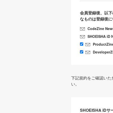
会員登録後、以下
なものは登録後に
CodeZine New
SHOEISHA iD 
ProductZin
DeveloperZ
下記規約をご確認いた
い。
SHOEISHA i