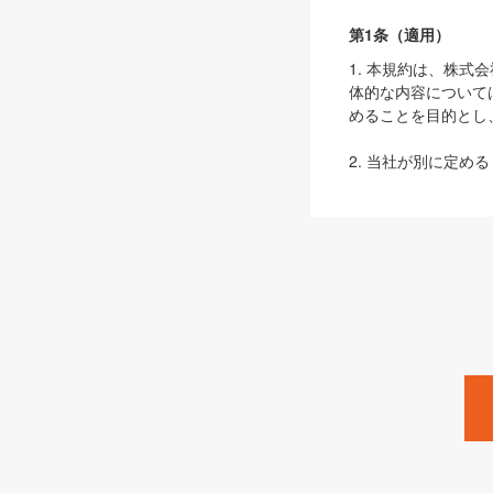
第1条（適用）
1. 本規約は、株
体的な内容について
めることを目的とし
2. 当社が別に定める
ェブサイト上でのデー
3. 本規約の内容
は、本規約の規定が
第2条（定義）
本規約において、以
ます。
1. 「本サービス
みます）及びこれら
「SEBook」「SESho
「SalesZine」「Pro