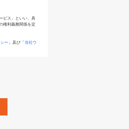
サービス」といい、具
の権利義務関係を定
リシー
」及び「
当社ウ
ものとします。
る内容とが異なる場合
るものとして使用し
変更後のサービスを含
。
Zine」「HRzine」