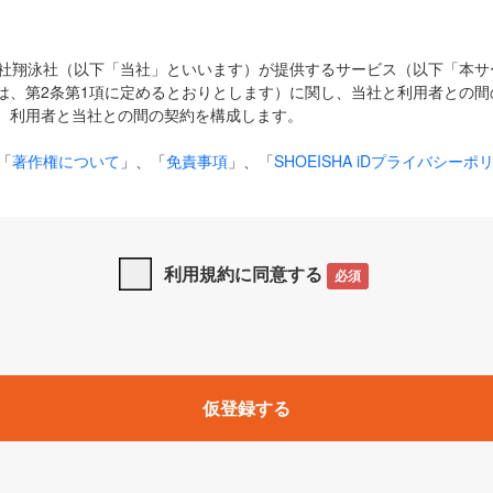
式会社翔泳社（以下「当社」といいます）が提供するサービス（以下「本
は、第2条第1項に定めるとおりとします）に関し、当社と利用者との間
、利用者と当社との間の契約を構成します。
「
著作権について
」、「
免責事項
」、「
SHOEISHA iDプライバシーポ
タの利用について（Cookieポリシー）
」は、本規約の一部を構成する
と、前項に記載する定めその他当社が定める各種規定や説明資料等におけ
優先して適用されるものとします。
利用規約に同意する
必須
下の用語は、本規約上別段の定めがない限り、以下に定める意味を有す
」とは、当社が提供する以下のサービス（名称や内容が変更された場合、
仮登録する
サービスに関連して当社が実施するイベントやキャンペーンをいいます
p」「CodeZine」「MarkeZine」「EnterpriseZine」「ECzine」「Biz/
ductZine」「AIdiver」「SE Event」