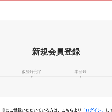
新規会員登録
仮登録完了
本登録
HA iDにご登録いただいている方は、こちらより
「ログイン」
し