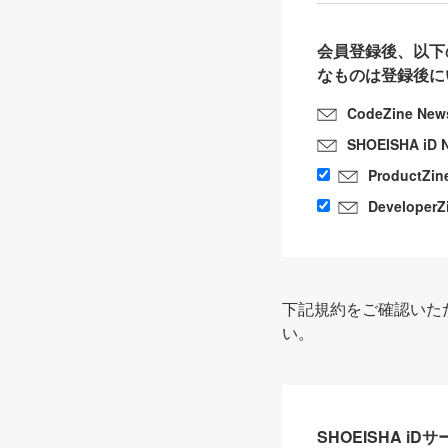
会員登録後、以下
なものは登録後に
CodeZine New
SHOEISHA iD 
ProductZin
DeveloperZ
下記規約をご確認いた
い。
SHOEISHA i