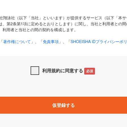
式会社翔泳社（以下「当社」といいます）が提供するサービス（以下「本
は、第2条第1項に定めるとおりとします）に関し、当社と利用者との間
、利用者と当社との間の契約を構成します。
「
著作権について
」、「
免責事項
」、「
SHOEISHA iDプライバシーポ
タの利用について（Cookieポリシー）
」は、本規約の一部を構成する
と、前項に記載する定めその他当社が定める各種規定や説明資料等におけ
優先して適用されるものとします。
利用規約に同意する
必須
下の用語は、本規約上別段の定めがない限り、以下に定める意味を有す
」とは、当社が提供する以下のサービス（名称や内容が変更された場合、
仮登録する
サービスに関連して当社が実施するイベントやキャンペーンをいいます
p」「CodeZine」「MarkeZine」「EnterpriseZine」「ECzine」「Biz/
ductZine」「AIdiver」「SE Event」