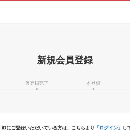
新規会員登録
仮登録完了
本登録
HA iDにご登録いただいている方は、こちらより
「ログイン」
し