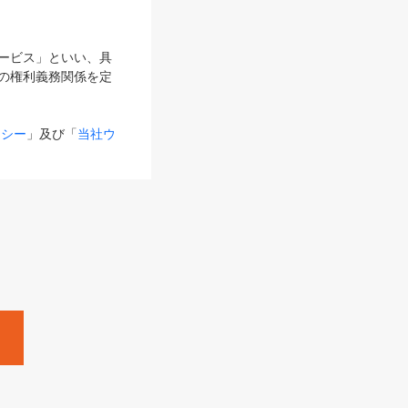
サービス」といい、具
の権利義務関係を定
リシー
」及び「
当社ウ
ものとします。
る内容とが異なる場合
るものとして使用し
変更後のサービスを含
。
Zine」「HRzine」