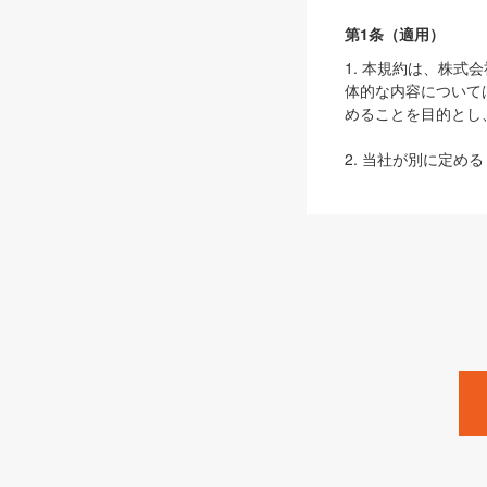
第1条（適用）
1. 本規約は、株
体的な内容について
めることを目的とし
2. 当社が別に定める
ェブサイト上でのデー
3. 本規約の内容
は、本規約の規定が
第2条（定義）
本規約において、以
ます。
1. 「本サービス
みます）及びこれら
「SEBook」「SESho
「SalesZine」「Pro