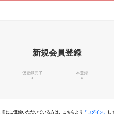
新規会員登録
仮登録完了
本登録
HA iDにご登録いただいている方は、こちらより
「ログイン」
し