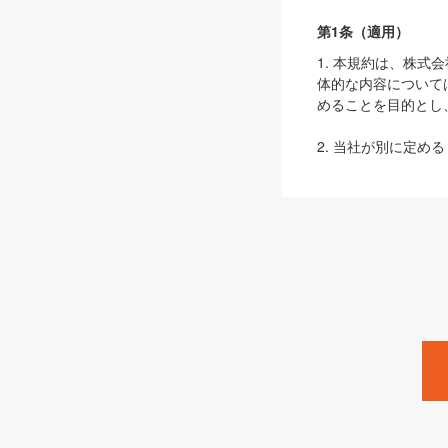
第1条（適用）
1. 本規約は、株
体的な内容について
めることを目的とし
2. 当社が別に定める
ェブサイト上でのデー
3. 本規約の内容
は、本規約の規定が
第2条（定義）
本規約において、以
ます。
1. 「本サービス
みます）及びこれら
「SEBook」「SESho
「SalesZine」「Pro