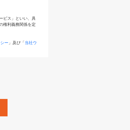
サービス」といい、具
の権利義務関係を定
リシー
」及び「
当社ウ
ものとします。
る内容とが異なる場合
るものとして使用し
変更後のサービスを含
。
Zine」「HRzine」