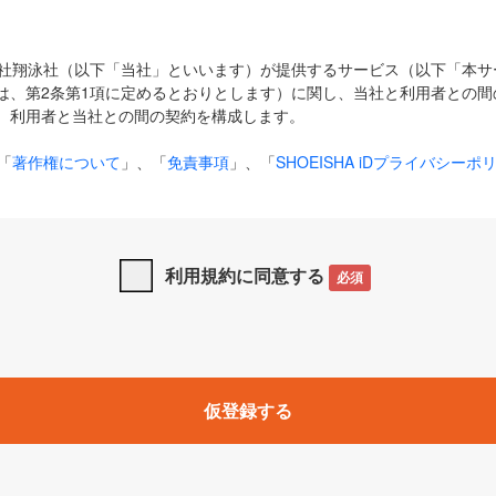
式会社翔泳社（以下「当社」といいます）が提供するサービス（以下「本
は、第2条第1項に定めるとおりとします）に関し、当社と利用者との間
、利用者と当社との間の契約を構成します。
「
著作権について
」、「
免責事項
」、「
SHOEISHA iDプライバシーポ
タの利用について（Cookieポリシー）
」は、本規約の一部を構成する
と、前項に記載する定めその他当社が定める各種規定や説明資料等におけ
優先して適用されるものとします。
利用規約に同意する
必須
下の用語は、本規約上別段の定めがない限り、以下に定める意味を有す
」とは、当社が提供する以下のサービス（名称や内容が変更された場合、
仮登録する
サービスに関連して当社が実施するイベントやキャンペーンをいいます
p」「CodeZine」「MarkeZine」「EnterpriseZine」「ECzine」「Biz/
ductZine」「AIdiver」「SE Event」