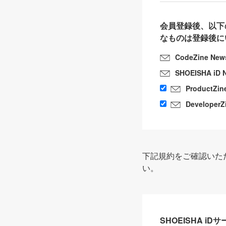
会員登録後、以下
なものは登録後に
CodeZine New
SHOEISHA iD 
ProductZin
DeveloperZ
下記規約をご確認いた
い。
SHOEISHA i