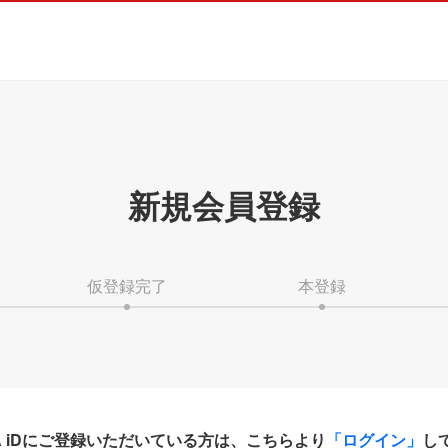
新規会員登録
仮登録完了
本登録
HA iDにご登録いただいている方は、こちらより
「ログイン」
し