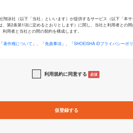
式会社翔泳社（以下「当社」といいます）が提供するサービス（以下「本
は、第2条第1項に定めるとおりとします）に関し、当社と利用者との間
、利用者と当社との間の契約を構成します。
「
著作権について
」、「
免責事項
」、「
SHOEISHA iDプライバシーポ
タの利用について（Cookieポリシー）
」は、本規約の一部を構成する
と、前項に記載する定めその他当社が定める各種規定や説明資料等におけ
優先して適用されるものとします。
利用規約に同意する
必須
下の用語は、本規約上別段の定めがない限り、以下に定める意味を有す
」とは、当社が提供する以下のサービス（名称や内容が変更された場合、
仮登録する
サービスに関連して当社が実施するイベントやキャンペーンをいいます
p」「CodeZine」「MarkeZine」「EnterpriseZine」「ECzine」「Biz/
ductZine」「AIdiver」「SE Event」