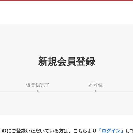
新規会員登録
仮登録完了
本登録
HA iDにご登録いただいている方は、こちらより
「ログイン」
し