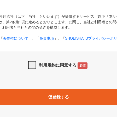
式会社翔泳社（以下「当社」といいます）が提供するサービス（以下「本
は、第2条第1項に定めるとおりとします）に関し、当社と利用者との間
、利用者と当社との間の契約を構成します。
「
著作権について
」、「
免責事項
」、「
SHOEISHA iDプライバシーポ
タの利用について（Cookieポリシー）
」は、本規約の一部を構成する
と、前項に記載する定めその他当社が定める各種規定や説明資料等におけ
優先して適用されるものとします。
利用規約に同意する
必須
下の用語は、本規約上別段の定めがない限り、以下に定める意味を有す
」とは、当社が提供する以下のサービス（名称や内容が変更された場合、
仮登録する
サービスに関連して当社が実施するイベントやキャンペーンをいいます
p」「CodeZine」「MarkeZine」「EnterpriseZine」「ECzine」「Biz/
ductZine」「AIdiver」「SE Event」