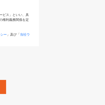
サービス」といい、具
の権利義務関係を定
リシー
」及び「
当社ウ
ものとします。
る内容とが異なる場合
るものとして使用し
変更後のサービスを含
。
Zine」「HRzine」