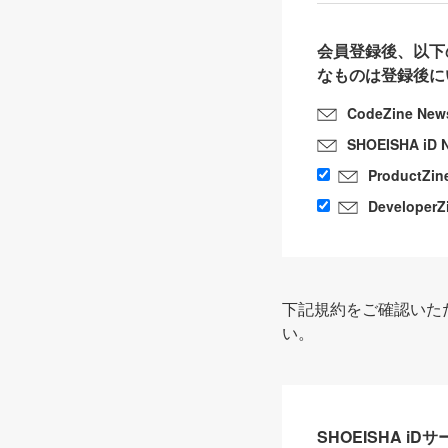
会員登録後、以下
なものは登録後に
CodeZine New
SHOEISHA iD 
ProductZin
DeveloperZ
下記規約をご確認いた
い。
SHOEISHA i