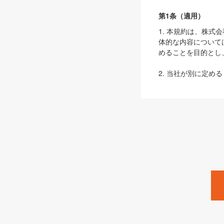
第1条（適用）
1. 本規約は、株
体的な内容について
めることを目的とし
2. 当社が別に定める
ェブサイト上でのデー
3. 本規約の内容
は、本規約の規定が
第2条（定義）
本規約において、以
ます。
1. 「本サービス
みます）及びこれら
「SEBook」「SESho
「SalesZine」「Pro