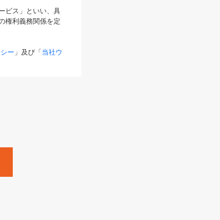
サービス」といい、具
の権利義務関係を定
リシー
」及び「
当社ウ
ものとします。
る内容とが異なる場合
るものとして使用し
変更後のサービスを含
。
Zine」「HRzine」
SHOEISHA iD