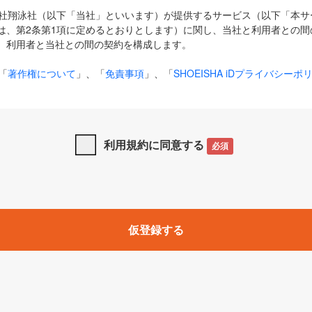
式会社翔泳社（以下「当社」といいます）が提供するサービス（以下「本
は、第2条第1項に定めるとおりとします）に関し、当社と利用者との間
、利用者と当社との間の契約を構成します。
「
著作権について
」、「
免責事項
」、「
SHOEISHA iDプライバシーポ
タの利用について（Cookieポリシー）
」は、本規約の一部を構成する
と、前項に記載する定めその他当社が定める各種規定や説明資料等におけ
優先して適用されるものとします。
利用規約に同意する
必須
下の用語は、本規約上別段の定めがない限り、以下に定める意味を有す
」とは、当社が提供する以下のサービス（名称や内容が変更された場合、
仮登録する
サービスに関連して当社が実施するイベントやキャンペーンをいいます
p」「CodeZine」「MarkeZine」「EnterpriseZine」「ECzine」「Biz/
ductZine」「AIdiver」「SE Event」
A iD」とは、利用者が本サービスを利用するために必要となるアカウントIDを、「