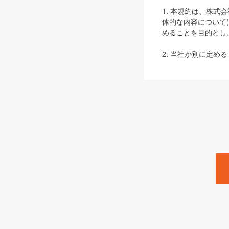
1. 本規約は、株
体的な内容について
めることを目的とし
2. 当社が別に定める
ェブサイト上でのデー
3. 本規約の内容
は、本規約の規定が
第2条（定義）
本規約において、以
ます。
1. 「本サービス
みます）及びこれら
「SEBook」「SESho
「SalesZine」「Pro
2. 「SHOEISH