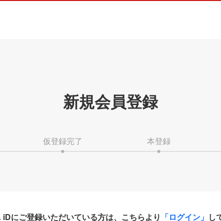
新規会員登録
仮登録完了
本登録
HA iDにご登録いただいている方は、こちらより
「ログイン」
し