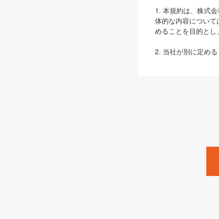
1. 本規約は、株
体的な内容について
めることを目的とし
2. 当社が別に定める
ェブサイト上でのデー
3. 本規約の内容
は、本規約の規定が
第2条（定義）
本規約において、以
ます。
1. 「本サービス
みます）及びこれら
「SEBook」「SESho
「SalesZine」「Pro
2. 「SHOEISH