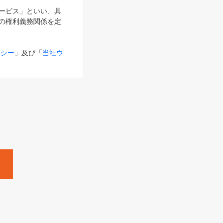
サービス」といい、具
の権利義務関係を定
リシー
」及び「
当社ウ
ものとします。
る内容とが異なる場合
るものとして使用し
変更後のサービスを含
。
Zine」「HRzine」
SHOEISHA iD