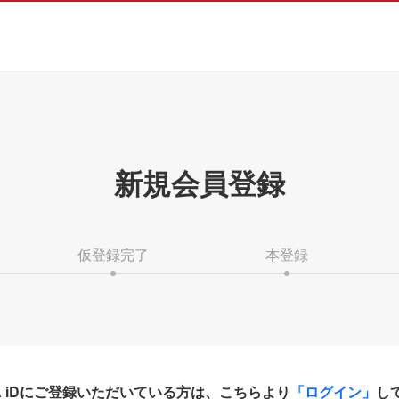
新規会員登録
仮登録完了
本登録
HA iDにご登録いただいている方は、こちらより
「ログイン」
し