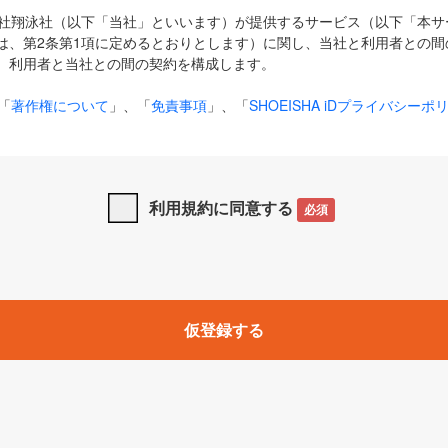
式会社翔泳社（以下「当社」といいます）が提供するサービス（以下「本
は、第2条第1項に定めるとおりとします）に関し、当社と利用者との間
、利用者と当社との間の契約を構成します。
「
著作権について
」、「
免責事項
」、「
SHOEISHA iDプライバシーポ
タの利用について（Cookieポリシー）
」は、本規約の一部を構成する
と、前項に記載する定めその他当社が定める各種規定や説明資料等におけ
優先して適用されるものとします。
利用規約に同意する
必須
下の用語は、本規約上別段の定めがない限り、以下に定める意味を有す
」とは、当社が提供する以下のサービス（名称や内容が変更された場合、
仮登録する
サービスに関連して当社が実施するイベントやキャンペーンをいいます
p」「CodeZine」「MarkeZine」「EnterpriseZine」「ECzine」「Biz/
ductZine」「AIdiver」「SE Event」
A iD」とは、利用者が本サービスを利用するために必要となるアカウントIDを、「