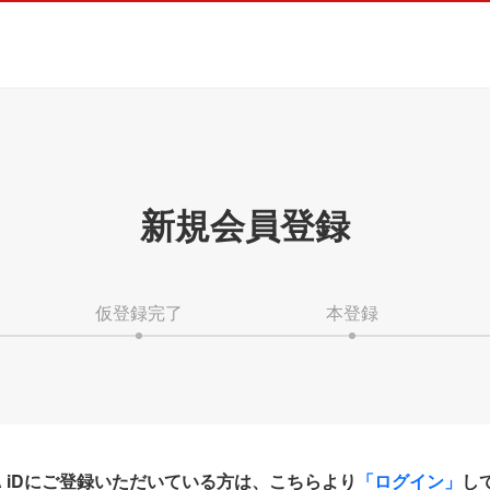
新規会員登録
仮登録完了
本登録
HA iDにご登録いただいている方は、こちらより
「ログイン」
し