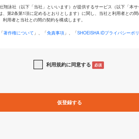
式会社翔泳社（以下「当社」といいます）が提供するサービス（以下「本
は、第2条第1項に定めるとおりとします）に関し、当社と利用者との間
、利用者と当社との間の契約を構成します。
「
著作権について
」、「
免責事項
」、「
SHOEISHA iDプライバシーポ
タの利用について（Cookieポリシー）
」は、本規約の一部を構成する
と、前項に記載する定めその他当社が定める各種規定や説明資料等におけ
優先して適用されるものとします。
利用規約に同意する
必須
下の用語は、本規約上別段の定めがない限り、以下に定める意味を有す
」とは、当社が提供する以下のサービス（名称や内容が変更された場合、
仮登録する
サービスに関連して当社が実施するイベントやキャンペーンをいいます
p」「CodeZine」「MarkeZine」「EnterpriseZine」「ECzine」「Biz/
ductZine」「AIdiver」「SE Event」
A iD」とは、利用者が本サービスを利用するために必要となるアカウントIDを、「