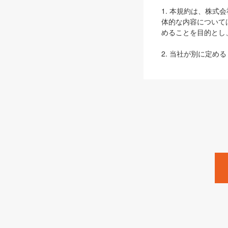
1. 本規約は、株
体的な内容について
めることを目的とし
2. 当社が別に定める
ェブサイト上でのデー
3. 本規約の内容
は、本規約の規定が
第2条（定義）
本規約において、以
ます。
1. 「本サービス
みます）及びこれら
「SEBook」「SESho
「SalesZine」「Pro
2. 「SHOEISH