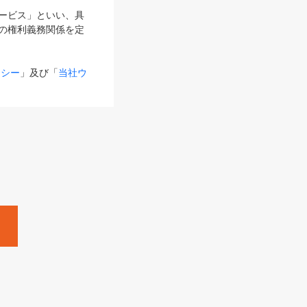
サービス」といい、具
の権利義務関係を定
リシー
」及び「
当社ウ
ものとします。
る内容とが異なる場合
るものとして使用し
変更後のサービスを含
。
Zine」「HRzine」
SHOEISHA iD