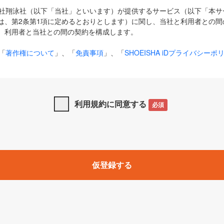
式会社翔泳社（以下「当社」といいます）が提供するサービス（以下「本
は、第2条第1項に定めるとおりとします）に関し、当社と利用者との間
、利用者と当社との間の契約を構成します。
「
著作権について
」、「
免責事項
」、「
SHOEISHA iDプライバシーポ
タの利用について（Cookieポリシー）
」は、本規約の一部を構成する
と、前項に記載する定めその他当社が定める各種規定や説明資料等におけ
優先して適用されるものとします。
利用規約に同意する
必須
下の用語は、本規約上別段の定めがない限り、以下に定める意味を有す
」とは、当社が提供する以下のサービス（名称や内容が変更された場合、
仮登録する
サービスに関連して当社が実施するイベントやキャンペーンをいいます
p」「CodeZine」「MarkeZine」「EnterpriseZine」「ECzine」「Biz/
ductZine」「AIdiver」「SE Event」
A iD」とは、利用者が本サービスを利用するために必要となるアカウントIDを、「