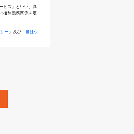
サービス」といい、具
の権利義務関係を定
リシー
」及び「
当社ウ
ものとします。
る内容とが異なる場合
るものとして使用し
変更後のサービスを含
。
Zine」「HRzine」
SHOEISHA iD