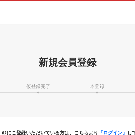
新規会員登録
仮登録完了
本登録
HA iDにご登録いただいている方は、こちらより
「ログイン」
し