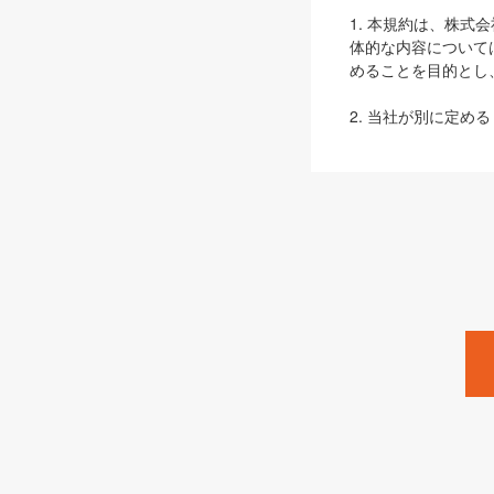
1. 本規約は、株
体的な内容について
めることを目的とし
2. 当社が別に定める
ェブサイト上でのデー
3. 本規約の内容
は、本規約の規定が
第2条（定義）
本規約において、以
ます。
1. 「本サービス
みます）及びこれら
「SEBook」「SESho
「SalesZine」「Pro
2. 「SHOEISH