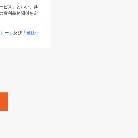
サービス」といい、具
の権利義務関係を定
リシー
」及び「
当社ウ
ものとします。
る内容とが異なる場合
るものとして使用し
変更後のサービスを含
。
Zine」「HRzine」
SHOEISHA iD