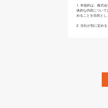
1. 本規約は、株
体的な内容について
めることを目的とし
2. 当社が別に定める
ェブサイト上でのデー
3. 本規約の内容
は、本規約の規定が
第2条（定義）
本規約において、以
ます。
1. 「本サービス
みます）及びこれら
「SEBook」「SESho
「SalesZine」「Pro
2. 「SHOEISH