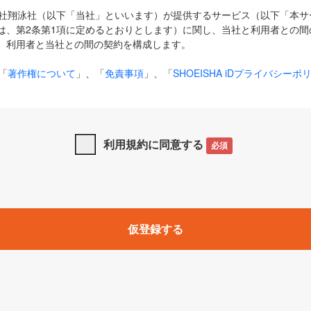
式会社翔泳社（以下「当社」といいます）が提供するサービス（以下「本
は、第2条第1項に定めるとおりとします）に関し、当社と利用者との間
、利用者と当社との間の契約を構成します。
「
著作権について
」、「
免責事項
」、「
SHOEISHA iDプライバシーポ
タの利用について（Cookieポリシー）
」は、本規約の一部を構成する
と、前項に記載する定めその他当社が定める各種規定や説明資料等におけ
優先して適用されるものとします。
利用規約に同意する
必須
下の用語は、本規約上別段の定めがない限り、以下に定める意味を有す
」とは、当社が提供する以下のサービス（名称や内容が変更された場合、
仮登録する
サービスに関連して当社が実施するイベントやキャンペーンをいいます
p」「CodeZine」「MarkeZine」「EnterpriseZine」「ECzine」「Biz/
ductZine」「AIdiver」「SE Event」
A iD」とは、利用者が本サービスを利用するために必要となるアカウントIDを、「