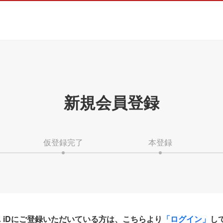
新規会員登録
仮登録完了
本登録
HA iDにご登録いただいている方は、こちらより
「ログイン」
し