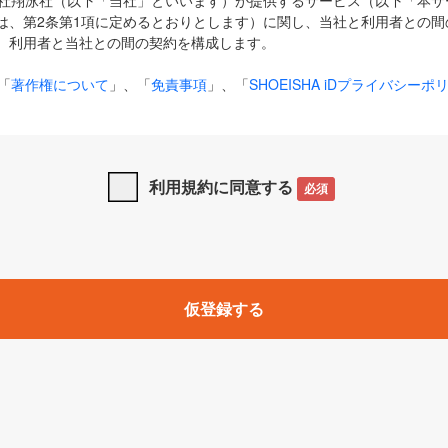
式会社翔泳社（以下「当社」といいます）が提供するサービス（以下「本
は、第2条第1項に定めるとおりとします）に関し、当社と利用者との間
、利用者と当社との間の契約を構成します。
「
著作権について
」、「
免責事項
」、「
SHOEISHA iDプライバシーポ
タの利用について（Cookieポリシー）
」は、本規約の一部を構成する
と、前項に記載する定めその他当社が定める各種規定や説明資料等におけ
優先して適用されるものとします。
利用規約に同意する
必須
下の用語は、本規約上別段の定めがない限り、以下に定める意味を有す
」とは、当社が提供する以下のサービス（名称や内容が変更された場合、
仮登録する
サービスに関連して当社が実施するイベントやキャンペーンをいいます
p」「CodeZine」「MarkeZine」「EnterpriseZine」「ECzine」「Biz/
ductZine」「AIdiver」「SE Event」
A iD」とは、利用者が本サービスを利用するために必要となるアカウントIDを、「
SHA iD及びパスワードを総称したものをそれぞれいい、「
SHOEISHA i