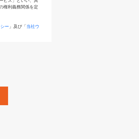
サービス」といい、具
の権利義務関係を定
リシー
」及び「
当社ウ
ものとします。
る内容とが異なる場合
るものとして使用し
変更後のサービスを含
。
Zine」「HRzine」
SHOEISHA iD
Dページ
」とは、専用の