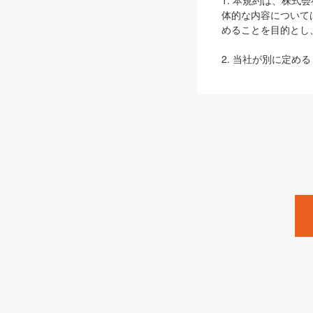
1. 本規約は、株
体的な内容について
めることを目的とし
2. 当社が別に定める
ェブサイト上でのデー
3. 本規約の内容
は、本規約の規定が
第2条（定義）
本規約において、以
ます。
1. 「本サービス
みます）及びこれら
「SEBook」「SESho
「SalesZine」「Pro
2. 「SHOEISH
等」とは、SHOEI