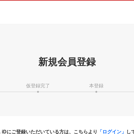
新規会員登録
仮登録完了
本登録
HA iDにご登録いただいている方は、こちらより
「ログイン」
し