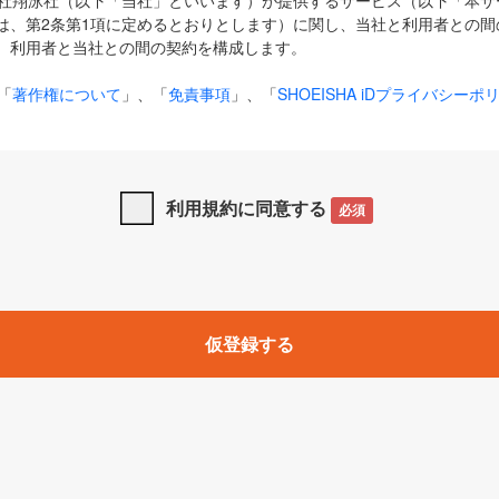
式会社翔泳社（以下「当社」といいます）が提供するサービス（以下「本
は、第2条第1項に定めるとおりとします）に関し、当社と利用者との間
、利用者と当社との間の契約を構成します。
「
著作権について
」、「
免責事項
」、「
SHOEISHA iDプライバシーポ
タの利用について（Cookieポリシー）
」は、本規約の一部を構成する
と、前項に記載する定めその他当社が定める各種規定や説明資料等におけ
優先して適用されるものとします。
利用規約に同意する
必須
下の用語は、本規約上別段の定めがない限り、以下に定める意味を有す
」とは、当社が提供する以下のサービス（名称や内容が変更された場合、
仮登録する
サービスに関連して当社が実施するイベントやキャンペーンをいいます
p」「CodeZine」「MarkeZine」「EnterpriseZine」「ECzine」「Biz/
ductZine」「AIdiver」「SE Event」
A iD」とは、利用者が本サービスを利用するために必要となるアカウントIDを、「
SHA iD及びパスワードを総称したものをそれぞれいい、「
SHOEISHA i