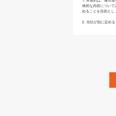
1. 本規約は、株
体的な内容について
めることを目的とし
2. 当社が別に定める
ェブサイト上でのデー
3. 本規約の内容
は、本規約の規定が
第2条（定義）
本規約において、以
ます。
1. 「本サービス
みます）及びこれら
「SEBook」「SESho
「SalesZine」「Pro
2. 「SHOEISH
等」とは、SHOEI