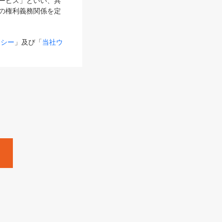
サービス」といい、具
の権利義務関係を定
リシー
」及び「
当社ウ
ものとします。
る内容とが異なる場合
るものとして使用し
変更後のサービスを含
。
Zine」「HRzine」
SHOEISHA iD
Dページ
」とは、専用の