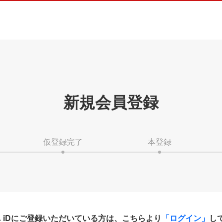
新規会員登録
仮登録完了
本登録
HA iDにご登録いただいている方は、こちらより
「ログイン」
し