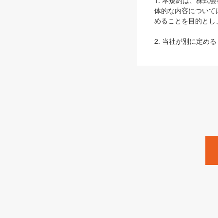
1. 本規約は、株
体的な内容について
めることを目的とし
2. 当社が別に定める
ェブサイト上でのデー
3. 本規約の内容
は、本規約の規定が
第2条（定義）
本規約において、以
ます。
1. 「本サービス
みます）及びこれら
「SEBook」「SESho
「SalesZine」「Pro
2. 「SHOEISH
等」とは、SHOEI