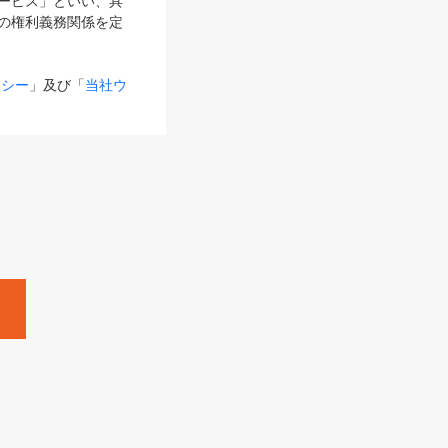
サービス」といい、具
の権利義務関係を定
リシー
」及び「
当社ウ
ものとします。
る内容とが異なる場合
るものとして使用し
変更後のサービスを含
。
Zine」「HRzine」
SHOEISHA iD
Dページ
」とは、専用の