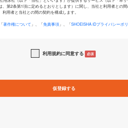
式会社翔泳社（以下「当社」といいます）が提供するサービス（以下「本
は、第2条第1項に定めるとおりとします）に関し、当社と利用者との間
、利用者と当社との間の契約を構成します。
「
著作権について
」、「
免責事項
」、「
SHOEISHA iDプライバシーポ
タの利用について（Cookieポリシー）
」は、本規約の一部を構成する
と、前項に記載する定めその他当社が定める各種規定や説明資料等におけ
優先して適用されるものとします。
利用規約に同意する
必須
下の用語は、本規約上別段の定めがない限り、以下に定める意味を有す
」とは、当社が提供する以下のサービス（名称や内容が変更された場合、
仮登録する
サービスに関連して当社が実施するイベントやキャンペーンをいいます
p」「CodeZine」「MarkeZine」「EnterpriseZine」「ECzine」「Biz/
ductZine」「AIdiver」「SE Event」
A iD」とは、利用者が本サービスを利用するために必要となるアカウントIDを、「
SHA iD及びパスワードを総称したものをそれぞれいい、「
SHOEISHA i